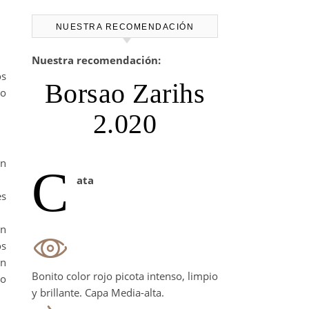
NUESTRA RECOMENDACIÓN
Nuestra recomendación:
os
Borsao Zarihs
no
2.020
un
C
ata
es
an
os
on
Bonito color rojo picota intenso, limpio
to
y brillante. Capa Media-alta.