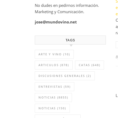
S
No dudes en pedirnos información.
e
Marketing y Comunicación.
e
C
jose@mundovino.net
a
r
TAGS
ARTE Y VINO
(10)
ARTICULOS
(878)
CATAS
(648)
DISCUSIONES GENERALES
(2)
ENTREVISTAS
(59)
L
NOTICIAS
(8855)
NOTICIAS
(150)