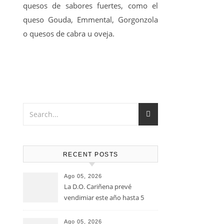
quesos de sabores fuertes, como el
queso Gouda, Emmental, Gorgonzola
o quesos de cabra u oveja.
RECENT POSTS
Ago 05, 2026
La D.O. Cariñena prevé
vendimiar este año hasta 5
millones de kilos de uva más
que en 2025
Ago 05, 2026