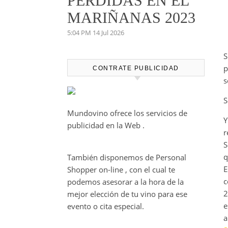
PERDIDAS EN EL
MARIÑANAS 2023
5:04 PM
14 Jul 2026
S
p
CONTRATE PUBLICIDAD
s
S
Mundovino ofrece los servicios de
Y
publicidad en la Web .
r
S
q
También disponemos de Personal
E
Shopper on-line , con el cual te
c
podemos asesorar a la hora de la
2
mejor elección de tu vino para ese
e
evento o cita especial.
a