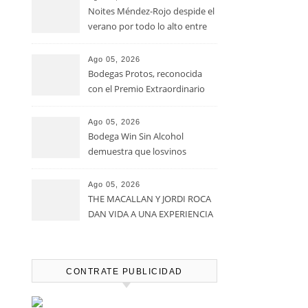
Noites Méndez-Rojo despide el
verano por todo lo alto entre
viñedos, vino y mucho humor
Ago 05, 2026
Bodegas Protos, reconocida
con el Premio Extraordinario
Alimentos de España 2026 por
casi un siglo de excelencia
Ago 05, 2026
vitivinícola
Bodega Win Sin Alcohol
demuestra que losvinos
desalcoholizados de alta
calidadcomienzan a diseñarse
Ago 05, 2026
en el viñedo
THE MACALLAN Y JORDI ROCA
DAN VIDA A UNA EXPERIENCIA
SENSORIAL ÚNICA EN EL
CAPÍTULO FINAL DE THE
HARMONY COLLECTION
CONTRATE PUBLICIDAD