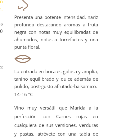
en
n,
Presenta una potente intensidad, nariz
os
profunda destacando aromas a fruta
00
negra con notas muy equilibradas de
ahumados, notas a torrefactos y una
punta floral.
ts
La entrada en boca es golosa y amplia,
tanino equilibrado y dulce además de
pulido, post-gusto afrutado-balsámico.
14-16 ºC
Vino muy versátil que Marida a la
perfección con Carnes rojas en
cualquiera de sus versiones, verduras
y pastas, atrévete con una tabla de