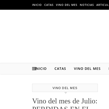
Skip
INICIO
CATAS
VINO DEL MES
NOTICIAS
ARTICU
to
content
INICIO
CATAS
VINO DEL MES
VINO DEL MES
Vino del mes de Julio: