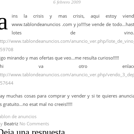
6 febrero 2009
a
ins la crisis y mas crisis, aqui estoy viend
www.tablondeanuncios .com y jo!!!!se vende de todo…has
lotes de vino
ttp://www.tablondeanuncios.com/anuncio_ver.php/lote_de_vino
59708
igo mirando y mas ofertas que veo…me resulta curioso!!!!!
ahi va otro enlace
ttp://www.tablondeanuncios.com/anuncio_ver.php/vendo_3_depo
57644
ay muchas cosas para comprar y vender y si te quieres anunci
s gratuito…no esat mal no creeis!!!!!
ablon de anuncios
By
Beatriz
No Comments
Deja una respuesta