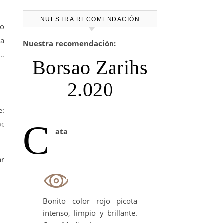
NUESTRA RECOMENDACIÓN
o
ta
Nuestra recomendación:
…
Borsao Zarihs
__reserva__urge-
2.020
:
C
sitos_de_inoxidable_para_vino_y_aceite-
ata
ar
Bonito color rojo picota
intenso, limpio y brillante.