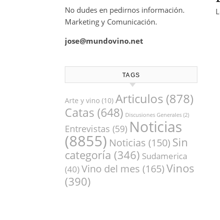
No dudes en pedirnos información.
L
Marketing y Comunicación.
jose@mundovino.net
TAGS
Articulos
(878)
Arte y vino
(10)
Catas
(648)
Discusiones Generales
(2)
Noticias
Entrevistas
(59)
(8855)
Sin
Noticias
(150)
categoría
(346)
Sudamerica
Vinos
Vino del mes
(165)
(40)
(390)