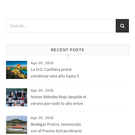
RECENT POSTS
Ago 05, 2026
La D.O. Cariñena prevé
vendimiar este año hasta 5
millones de kilos de uva más
que en 2025
Ago 05, 2026
Noites Méndez-Rojo despide el
verano por todo lo alto entre
viñedos, vino y mucho humor
Ago 05, 2026
Bodegas Protos, reconocida
con el Premio Extraordinario