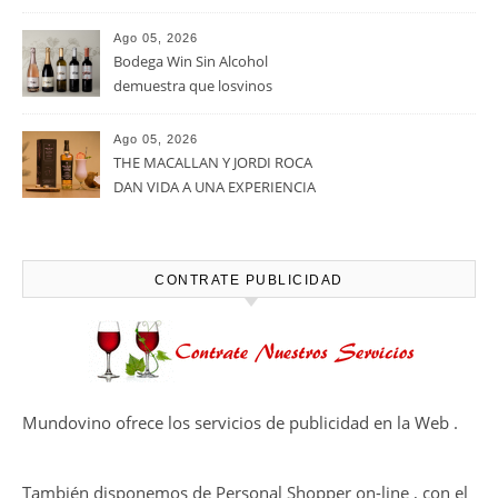
Alimentos de España 2026 por
casi un siglo de excelencia
Ago 05, 2026
vitivinícola
Bodega Win Sin Alcohol
demuestra que losvinos
desalcoholizados de alta
calidadcomienzan a diseñarse
Ago 05, 2026
en el viñedo
THE MACALLAN Y JORDI ROCA
DAN VIDA A UNA EXPERIENCIA
SENSORIAL ÚNICA EN EL
CAPÍTULO FINAL DE THE
HARMONY COLLECTION
CONTRATE PUBLICIDAD
Mundovino ofrece los servicios de publicidad en la Web .
También disponemos de Personal Shopper on-line , con el