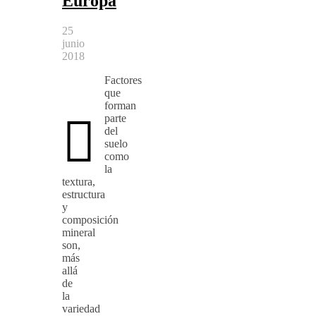
Europa
25
junio
2018
Factores
que
forman

parte
del
suelo
como
la
textura,
estructura
y
composición
mineral
son,
más
allá
de
la
variedad