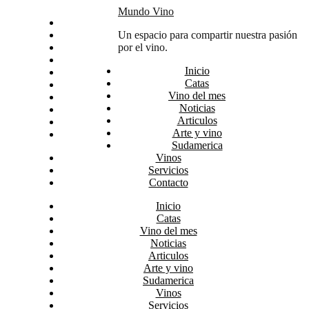
Skip
Mundo Vino
Inicio
to
Catas
Un espacio para compartir nuestra pasión
content
Vino del mes
por el vino.
Noticias
Inicio
Articulos
Catas
Arte y vino
Vino del mes
Sudamerica
Noticias
Vinos
Articulos
Servicios
Arte y vino
Contacto
Sudamerica
Vinos
Servicios
Contacto
Inicio
Catas
Vino del mes
Noticias
Articulos
Arte y vino
Sudamerica
Vinos
Servicios