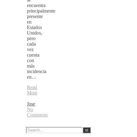
encuentra
principalmente
presente
en
Estados
Unidos,
pero
cada
vez
cuenta
con
más
incidencia
en…
Read
More
Jose
No
Comments