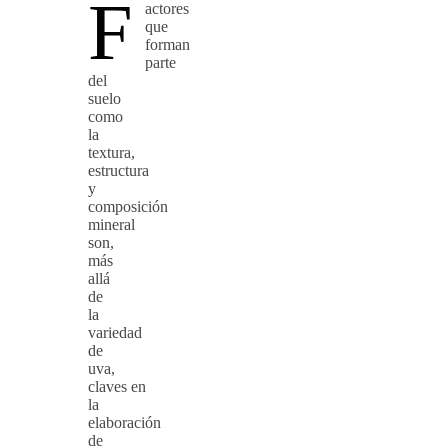
F
actores
que
forman
parte
del
suelo
como
la
textura,
estructura
y
composición
mineral
son,
más
allá
de
la
variedad
de
uva,
claves en
la
elaboración
de