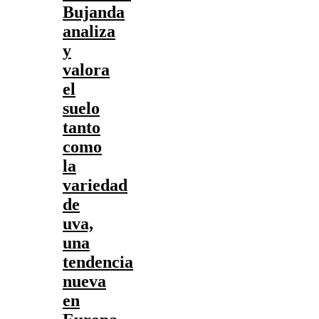
Bujanda
analiza
y
valora
el
suelo
tanto
como
la
variedad
de
uva,
una
tendencia
nueva
en