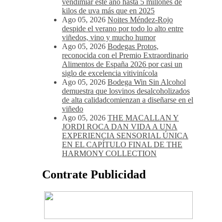
vendimiar este año hasta 5 millones de
kilos de uva más que en 2025
Ago 05, 2026
Noites Méndez-Rojo
despide el verano por todo lo alto entre
viñedos, vino y mucho humor
Ago 05, 2026
Bodegas Protos,
reconocida con el Premio Extraordinario
Alimentos de España 2026 por casi un
siglo de excelencia vitivinícola
Ago 05, 2026
Bodega Win Sin Alcohol
demuestra que losvinos desalcoholizados
de alta calidadcomienzan a diseñarse en el
viñedo
Ago 05, 2026
THE MACALLAN Y
JORDI ROCA DAN VIDA A UNA
EXPERIENCIA SENSORIAL ÚNICA
EN EL CAPÍTULO FINAL DE THE
HARMONY COLLECTION
Contrate Publicidad