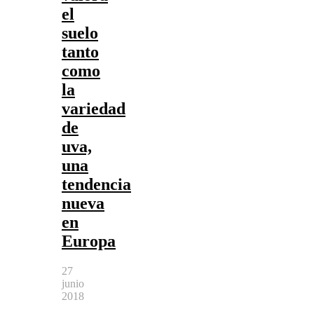
el
suelo
tanto
como
la
variedad
de
uva,
una
tendencia
nueva
en
Europa
27
junio
2018