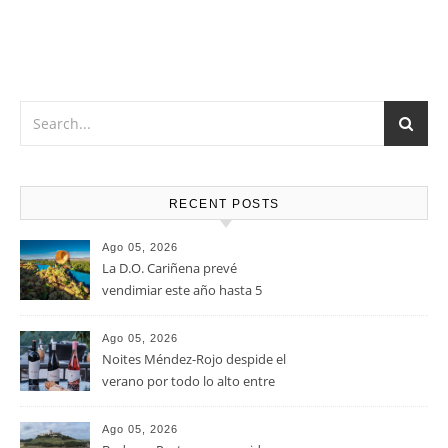
atrévete con una tabla de quesos de sabores fuertes, como
el queso Gouda, Emmental, Gorgonzola o quesos de cabra
u oveja.
RECENT POSTS
Ago 05, 2026
La D.O. Cariñena prevé
vendimiar este año hasta 5
millones de kilos de uva más
que en 2025
Ago 05, 2026