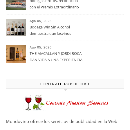
Noites Méndez-Rojo despide el
verano por todo lo alto entre
viñedos, vino y mucho humor
Ago 05, 2026
Bodegas Protos, reconocida
con el Premio Extraordinario
Alimentos de España 2026 por
casi un siglo de excelencia
Ago 05, 2026
vitivinícola
Bodega Win Sin Alcohol
demuestra que losvinos
desalcoholizados de alta
calidadcomienzan a diseñarse
Ago 05, 2026
en el viñedo
THE MACALLAN Y JORDI ROCA
DAN VIDA A UNA EXPERIENCIA
SENSORIAL ÚNICA EN EL
CAPÍTULO FINAL DE THE
HARMONY COLLECTION
CONTRATE PUBLICIDAD