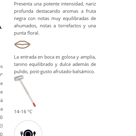
Presenta una potente intensidad, nariz
profunda destacando aromas a fruta
negra con notas muy equilibradas de
A
ahumados, notas a torrefactos y una
punta floral.
La entrada en boca es golosa y amplia,
tanino equilibrado y dulce además de
os
pulido, post-gusto afrutado-balsámico.
0º
ue
De
rá
ra
14-16 ºC
10
El
10