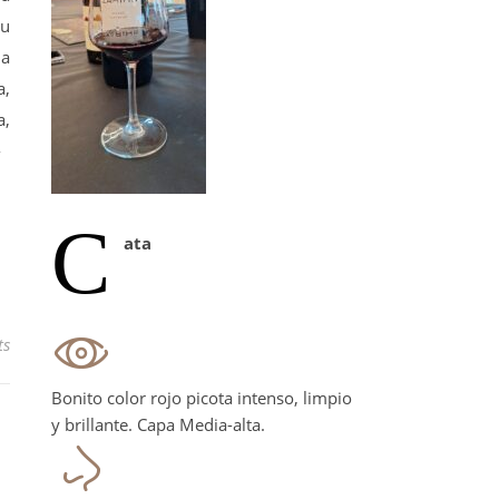
su
na
,
,
-
C
ata
ts
Bonito color rojo picota intenso, limpio
y brillante. Capa Media-alta.