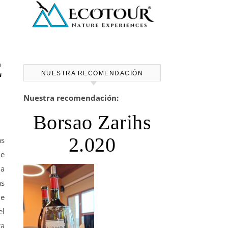
E
NUESTRA RECOMENDACIÓN
Nuestra recomendación:
Borsao Zarihs
2.020
as
de
ha
as
de
el
ra