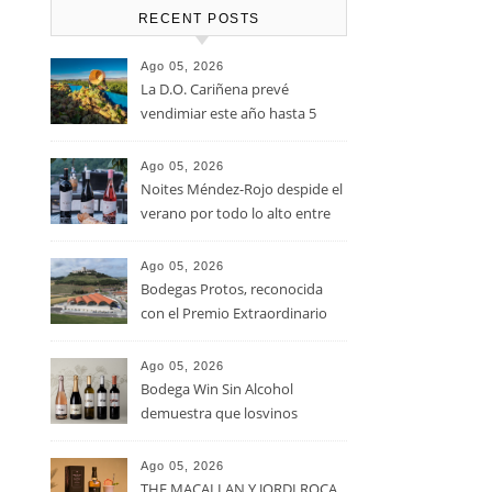
RECENT POSTS
Ago 05, 2026
La D.O. Cariñena prevé
vendimiar este año hasta 5
millones de kilos de uva más
que en 2025
Ago 05, 2026
Noites Méndez-Rojo despide el
verano por todo lo alto entre
viñedos, vino y mucho humor
Ago 05, 2026
Bodegas Protos, reconocida
con el Premio Extraordinario
Alimentos de España 2026 por
casi un siglo de excelencia
Ago 05, 2026
vitivinícola
Bodega Win Sin Alcohol
demuestra que losvinos
desalcoholizados de alta
calidadcomienzan a diseñarse
Ago 05, 2026
en el viñedo
THE MACALLAN Y JORDI ROCA