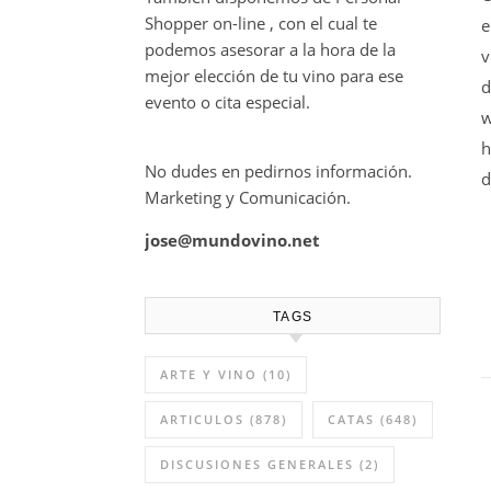
Shopper on-line , con el cual te
e
podemos asesorar a la hora de la
v
mejor elección de tu vino para ese
evento o cita especial.
h
No dudes en pedirnos información.
d
Marketing y Comunicación.
jose@mundovino.net
TAGS
ARTE Y VINO
(10)
ARTICULOS
(878)
CATAS
(648)
DISCUSIONES GENERALES
(2)