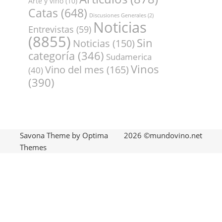
Salvio 2023
12:12 PM
27 Feb 2026
CATEGORÍAS
Articulos
(878)
Arte y vino
(10)
Catas
(648)
Discusiones Generales
(2)
Noticias
Entrevistas
(59)
(8855)
Sin
Noticias
(150)
categoría
(346)
Sudamerica
Vinos
Vino del mes
(165)
(40)
(390)
Savona Theme by
Optima
2026 ©mundovino.net