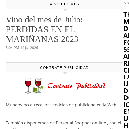
No
VINO DEL MES
T
Vino del mes de Julio:
M
D
PERDIDAS EN EL
A
MARIÑANAS 2023
F
5
5:04 PM
14 Jul 2026
A
R
C
CONTRATE PUBLICIDAD
L
U
D
D
I
Mundovino ofrece los servicios de publicidad en la Web .
E
U
También disponemos de Personal Shopper on-line , con el
H