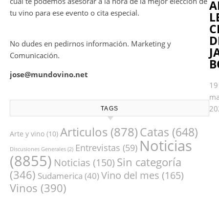
cual te podemos asesorar a la hora de la mejor elección de
A
tu vino para ese evento o cita especial.
L
C
D
No dudes en pedirnos información. Marketing y
J
Comunicación.
B
jose@mundovino.net
19
ma
20
TAGS
Articulos
(878)
Catas
(648)
Arte y vino
(10)
Noticias
Entrevistas
(59)
Discusiones Generales
(2)
(8855)
Sin categoría
Noticias
(150)
(346)
Vino del mes
(165)
Sudamerica
(40)
Vinos
(390)