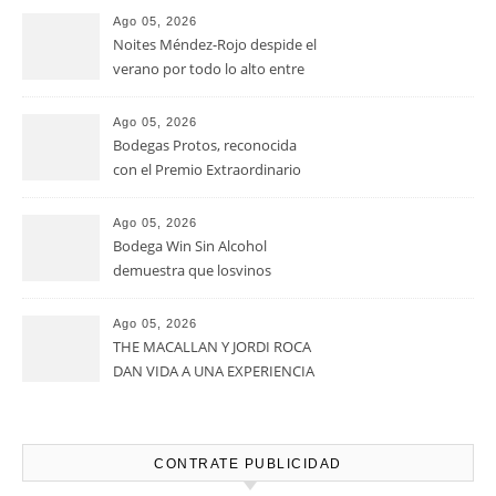
RECENT POSTS
Ago 05, 2026
La D.O. Cariñena prevé
vendimiar este año hasta 5
millones de kilos de uva más
que en 2025
Ago 05, 2026
Noites Méndez-Rojo despide el
verano por todo lo alto entre
viñedos, vino y mucho humor
Ago 05, 2026
Bodegas Protos, reconocida
con el Premio Extraordinario
Alimentos de España 2026 por
casi un siglo de excelencia
Ago 05, 2026
vitivinícola
Bodega Win Sin Alcohol
demuestra que losvinos
desalcoholizados de alta