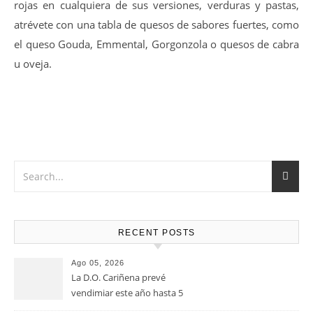
La entrada en boca es golosa y amplia, tanino equilibrado
y dulce además de pulido, post-gusto afrutado-balsámico.
14-16 ºC
Vino muy versátil que Marida a la perfección con Carnes
rojas en cualquiera de sus versiones, verduras y pastas,
atrévete con una tabla de quesos de sabores fuertes, como
el queso Gouda, Emmental, Gorgonzola o quesos de cabra
u oveja.