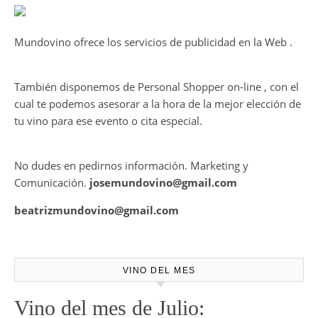
calidadcomienzan a diseñarse
Ago 05, 2026
en el viñedo
THE MACALLAN Y JORDI ROCA
DAN VIDA A UNA EXPERIENCIA
SENSORIAL ÚNICA EN EL
CAPÍTULO FINAL DE THE
HARMONY COLLECTION
CONTRATE PUBLICIDAD
Mundovino ofrece los servicios de publicidad en la Web .
También disponemos de Personal Shopper on-line , con el
cual te podemos asesorar a la hora de la mejor elección de
tu vino para ese evento o cita especial.
No dudes en pedirnos información. Marketing y
Comunicación.
josemundovino@gmail.com