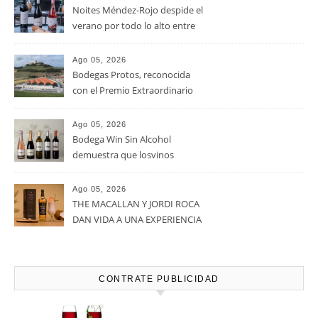
Ago 05, 2026
La D.O. Cariñena prevé
vendimiar este año hasta 5
millones de kilos de uva más
que en 2025
Ago 05, 2026
Noites Méndez-Rojo despide el
verano por todo lo alto entre
viñedos, vino y mucho humor
Ago 05, 2026
Bodegas Protos, reconocida
con el Premio Extraordinario
Alimentos de España 2026 por
casi un siglo de excelencia
Ago 05, 2026
vitivinícola
Bodega Win Sin Alcohol
demuestra que losvinos
desalcoholizados de alta
calidadcomienzan a diseñarse
Ago 05, 2026
en el viñedo
THE MACALLAN Y JORDI ROCA
DAN VIDA A UNA EXPERIENCIA
SENSORIAL ÚNICA EN EL