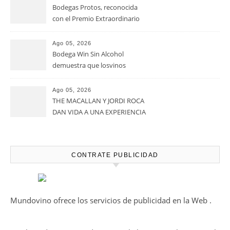
Bodegas Protos, reconocida
con el Premio Extraordinario
Alimentos de España 2026 por
casi un siglo de excelencia
Ago 05, 2026
vitivinícola
Bodega Win Sin Alcohol
demuestra que losvinos
desalcoholizados de alta
calidadcomienzan a diseñarse
Ago 05, 2026
en el viñedo
THE MACALLAN Y JORDI ROCA
DAN VIDA A UNA EXPERIENCIA
SENSORIAL ÚNICA EN EL
CAPÍTULO FINAL DE THE
HARMONY COLLECTION
CONTRATE PUBLICIDAD
Mundovino ofrece los servicios de publicidad en la Web .