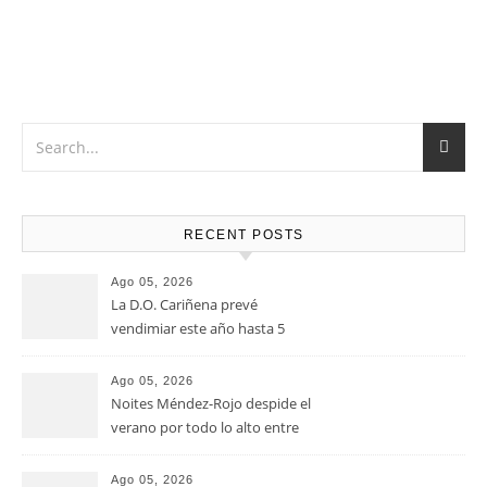
RECENT POSTS
Ago 05, 2026
La D.O. Cariñena prevé
vendimiar este año hasta 5
millones de kilos de uva más
que en 2025
Ago 05, 2026
Noites Méndez-Rojo despide el
verano por todo lo alto entre
viñedos, vino y mucho humor
Ago 05, 2026