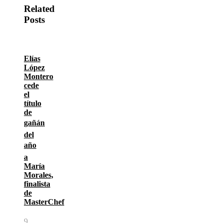
Related
Posts
Elías
López
Montero
cede
el
título
de
gañán
del
año
a
María
Morales,
finalista
de
MasterChef
9