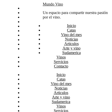
Skip
Mundo Vino
Inicio
to
Catas
Un espacio para compartir nuestra pasión
content
Vino del mes
por el vino.
Noticias
Inicio
Articulos
Catas
Arte y vino
Vino del mes
Sudamerica
Noticias
Vinos
Articulos
Servicios
Arte y vino
Contacto
Sudamerica
Vinos
Servicios
Contacto
Inicio
Catas
Vino del mes
Noticias
Articulos
Arte y vino
Sudamerica
Vinos
Servicios