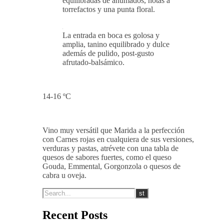
equilibradas de ahumados, notas a
torrefactos y una punta floral.
La entrada en boca es golosa y
amplia, tanino equilibrado y dulce
además de pulido, post-gusto
afrutado-balsámico.
14-16 ºC
Vino muy versátil que Marida a la perfección
con Carnes rojas en cualquiera de sus versiones,
verduras y pastas, atrévete con una tabla de
quesos de sabores fuertes, como el queso
Gouda, Emmental, Gorgonzola o quesos de
cabra u oveja.
Recent Posts