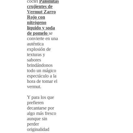
cóctel
Palomitas
crujientes de
Vermut Zarro
Rojo con
nitrógeno
líquido y soda
de pomelo
se
convierte en una
auténtica
explosión de
texturas y
sabores
brindándonos
todo un mágico
espectáculo a la
hora de tomar el
vermut.
Y para los que
prefieren
decantarse por
algo más fresco
aunque sin
perder
originalidad