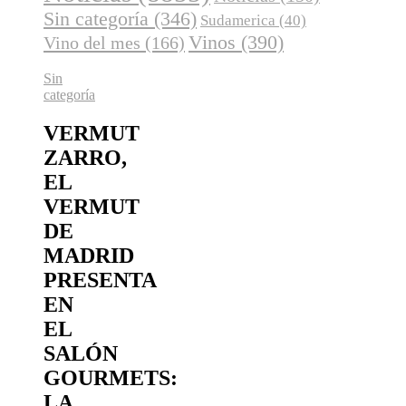
Sin categoría
(346)
Sudamerica
(40)
Vinos
(390)
Vino del mes
(166)
Sin
categoría
VERMUT
ZARRO,
EL
VERMUT
DE
MADRID
PRESENTA
EN
EL
SALÓN
GOURMETS:
LA