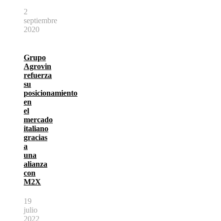
2
septiembre
2020
Grupo
Agrovin
refuerza
su
posicionamiento
en
el
mercado
italiano
gracias
a
una
alianza
con
M2X
19
julio
2022