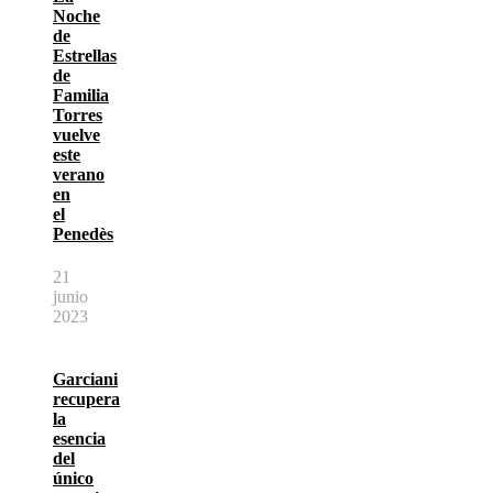
Noche
de
Estrellas
de
Familia
Torres
vuelve
este
verano
en
el
Penedès
21
junio
2023
Garciani
recupera
la
esencia
del
único