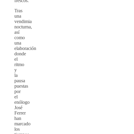
frescos.
Tras
una
vendimia
nocturna,
así
como
una
elaboración
donde
el
ritmo
y
la
pausa
puestas
por
el
enólogo
José
Ferrer
han
marcado
los