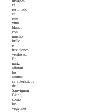
tiempos,
el
restultado
es
este
vino
blanco
con
mucho
brillo
e
irisaciones
verdosas.
En
nariz
afloran
los
aromas
característicos
de
Sauvignon
Blanc,
como
los
vegetales