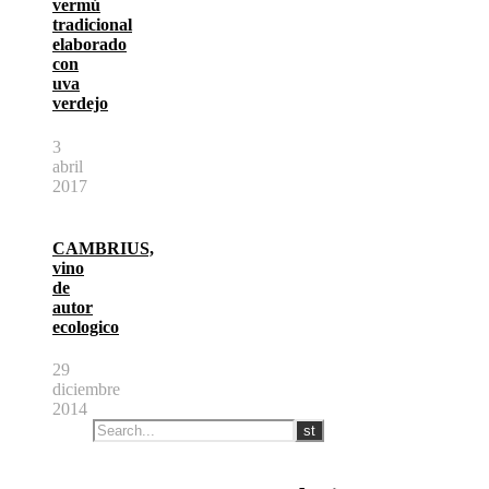
vermú
tradicional
elaborado
con
uva
verdejo
3
abril
2017
CAMBRIUS,
vino
de
autor
ecologico
29
diciembre
2014