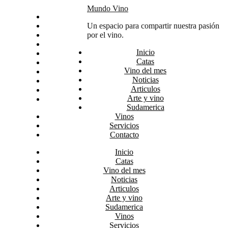
Skip
Mundo Vino
Inicio
to
Catas
Un espacio para compartir nuestra pasión
content
Vino del mes
por el vino.
Noticias
Inicio
Articulos
Catas
Arte y vino
Vino del mes
Sudamerica
Noticias
Vinos
Articulos
Servicios
Arte y vino
Contacto
Sudamerica
Vinos
Servicios
Contacto
Inicio
Catas
Vino del mes
Noticias
Articulos
Arte y vino
Sudamerica
Vinos
Servicios