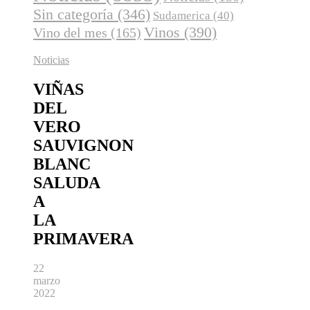
Sin categoría
(346)
Sudamerica
(40)
Vinos
(390)
Vino del mes
(165)
Noticias
VIÑAS
DEL
VERO
SAUVIGNON
BLANC
SALUDA
A
LA
PRIMAVERA
22
marzo
2022