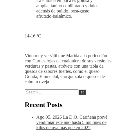
La entrada en boca es golosa y
amplia, tanino equilibrado y dulce
además de pulido, post-gusto
afrutado-balsámico.
14-16 ºC
Vino muy versátil que Marida a la perfección
con Carnes rojas en cualquiera de sus versiones,
verduras y pastas, atrévete con una tabla de
quesos de sabores fuertes, como el queso
Gouda, Emmental, Gorgonzola o quesos de
cabra u oveja.
Recent Posts
Ago 05, 2026
La D.O. Cariñena prevé
vendimiar este año hasta 5 millones de
kilos de uva más que en 2025