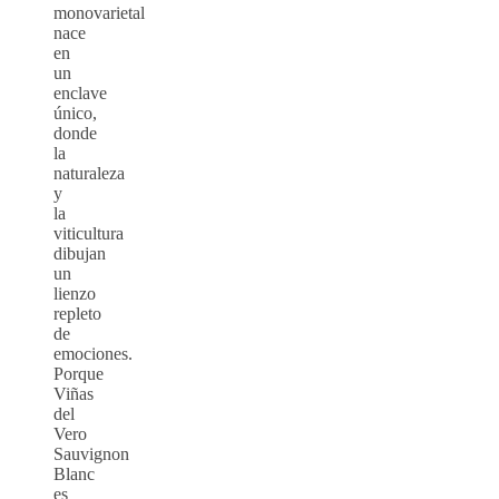
monovarietal
nace
en
un
enclave
único,
donde
la
naturaleza
y
la
viticultura
dibujan
un
lienzo
repleto
de
emociones.
Porque
Viñas
del
Vero
Sauvignon
Blanc
es