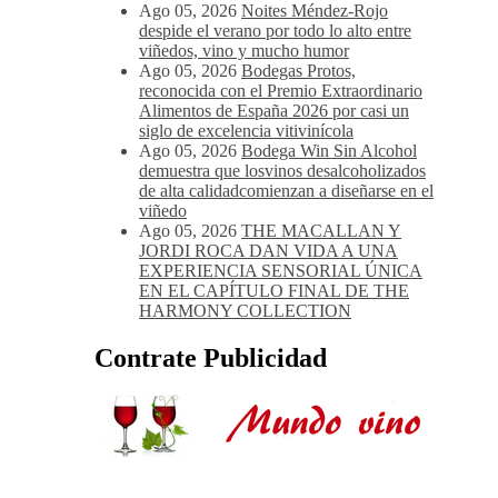
Ago 05, 2026
Noites Méndez-Rojo
despide el verano por todo lo alto entre
viñedos, vino y mucho humor
Ago 05, 2026
Bodegas Protos,
reconocida con el Premio Extraordinario
Alimentos de España 2026 por casi un
siglo de excelencia vitivinícola
Ago 05, 2026
Bodega Win Sin Alcohol
demuestra que losvinos desalcoholizados
de alta calidadcomienzan a diseñarse en el
viñedo
Ago 05, 2026
THE MACALLAN Y
JORDI ROCA DAN VIDA A UNA
EXPERIENCIA SENSORIAL ÚNICA
EN EL CAPÍTULO FINAL DE THE
HARMONY COLLECTION
Contrate Publicidad