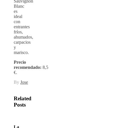
Sauvignon
Blanc
es
ideal
con
entrantes
fríos,
ahumados,
carpacios
y
marisco.
Precio
recomendado:
8,5
€.
By
Jose
Related
Posts
La