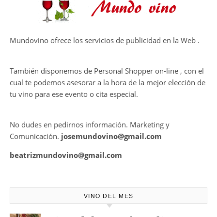
en el viñedo
THE MACALLAN Y JORDI ROCA
DAN VIDA A UNA EXPERIENCIA
SENSORIAL ÚNICA EN EL
CAPÍTULO FINAL DE THE
HARMONY COLLECTION
CONTRATE PUBLICIDAD
Mundovino ofrece los servicios de publicidad en la Web .
También disponemos de Personal Shopper on-line , con el
cual te podemos asesorar a la hora de la mejor elección de
tu vino para ese evento o cita especial.
No dudes en pedirnos información. Marketing y
Comunicación.
josemundovino@gmail.com