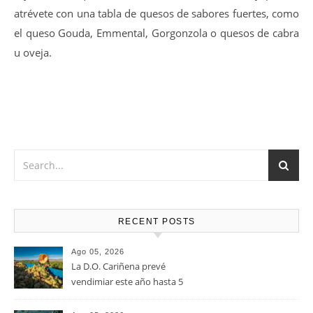
Vino muy versátil que Marida a la perfección con Carnes
rojas en cualquiera de sus versiones, verduras y pastas,
atrévete con una tabla de quesos de sabores fuertes, como
el queso Gouda, Emmental, Gorgonzola o quesos de cabra
u oveja.