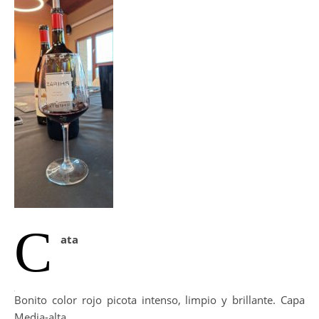
C
ata