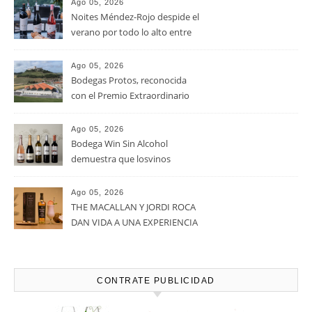
RECENT POSTS
Ago 05, 2026
La D.O. Cariñena prevé
vendimiar este año hasta 5
millones de kilos de uva más
que en 2025
Ago 05, 2026
Noites Méndez-Rojo despide el
verano por todo lo alto entre
viñedos, vino y mucho humor
Ago 05, 2026
Bodegas Protos, reconocida
con el Premio Extraordinario
Alimentos de España 2026 por
casi un siglo de excelencia
Ago 05, 2026
vitivinícola
Bodega Win Sin Alcohol
demuestra que losvinos
desalcoholizados de alta
calidadcomienzan a diseñarse
Ago 05, 2026