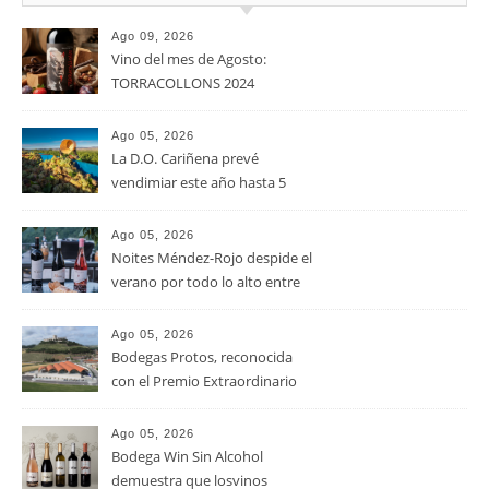
Ago 09, 2026
Vino del mes de Agosto:
TORRACOLLONS 2024
Ago 05, 2026
La D.O. Cariñena prevé
vendimiar este año hasta 5
millones de kilos de uva más
que en 2025
Ago 05, 2026
Noites Méndez-Rojo despide el
verano por todo lo alto entre
viñedos, vino y mucho humor
Ago 05, 2026
Bodegas Protos, reconocida
con el Premio Extraordinario
Alimentos de España 2026 por
casi un siglo de excelencia
Ago 05, 2026
vitivinícola
Bodega Win Sin Alcohol
demuestra que losvinos