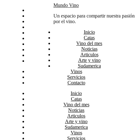
Skip
Mundo Vino
Inicio
to
Catas
Un espacio para compartir nuestra pasión
content
Vino del mes
por el vino.
Noticias
Inicio
Articulos
Catas
Arte y vino
Vino del mes
Sudamerica
Noticias
Vinos
Articulos
Servicios
Arte y vino
Contacto
Sudamerica
Vinos
Servicios
Contacto
Inicio
Catas
Vino del mes
Noticias
Articulos
Arte y vino
Sudamerica
Vinos
Servicios