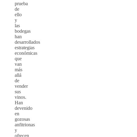
prueba
de
ello
y
las
bodegas
han
desarrollados
estrategias
económicas
que
van
más
allá
de
vender
sus
vinos.
Han
devenido
en
gozosas
anfitrionas
y
ofrecen