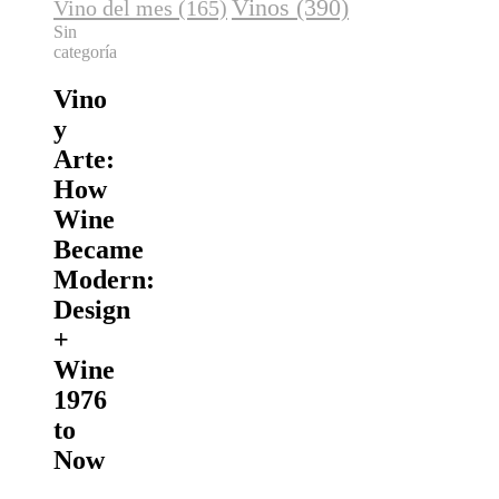
Vinos
(390)
Vino del mes
(165)
Sin
categoría
Vino
y
Arte:
How
Wine
Became
Modern:
Design
+
Wine
1976
to
Now