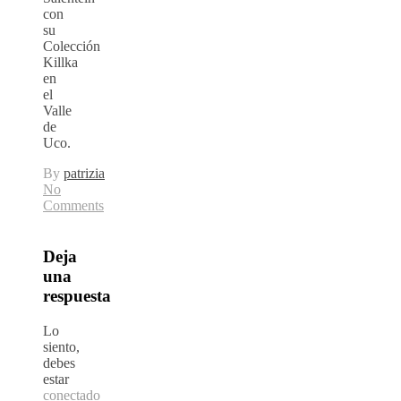
con
su
Colección
Killka
en
el
Valle
de
Uco.
By
patrizia
No
Comments
Deja
una
respuesta
Lo
siento,
debes
estar
conectado