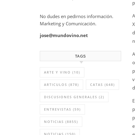
p
A
No dudes en pedirnos información.
Marketing y Comunicación.
X
d
jose@mundovino.net
n
A
TAGS
o
p
ARTE Y VINO
(10)
v
ARTICULOS
(878)
CATAS
(648)
d
DISCUSIONES GENERALES
(2)
E
p
ENTREVISTAS
(59)
p
NOTICIAS
(8855)
e
g
NOTICIAS
(150)