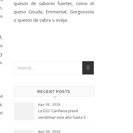
quesos de sabores fuertes, como el
n.
queso Gouda, Emmental, Gorgonzola
es
o quesos de cabra u oveja.
M,
no
 y
s,
RECENT POSTS
de
a,
Ago 05, 2026
La D.O. Cariñena prevé
no
vendimiar este año hasta 5
millones de kilos de uva más
que en 2025
Ago 05, 2026