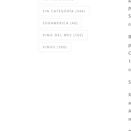
p
SIN CATEGORÍA
(346)
S
SUDAMERICA
(40)
c
VINO DEL MES
(165)
B
p
VINOS
(390)
C
1
c
S
X
a
A
m