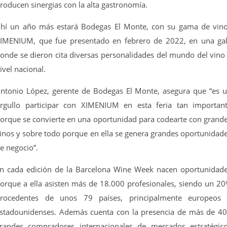
roducen sinergias con la alta gastronomía.
hí un año más estará Bodegas El Monte, con su gama de vin
IMENIUM, que fue presentado en febrero de 2022, en una ga
onde se dieron cita diversas personalidades del mundo del vino
ivel nacional.
ntonio López, gerente de Bodegas El Monte, asegura que “es 
rgullo participar con XIMENIUM en esta feria tan importan
orque se convierte en una oportunidad para codearte con grand
inos y sobre todo porque en ella se genera grandes oportunidad
e negocio”.
n cada edición de la Barcelona Wine Week nacen oportunidad
orque a ella asisten más de 18.000 profesionales, siendo un 2
rocedentes de unos 79 países, principalmente europeos
stadounidenses. Además cuenta con la presencia de más de 4
randes compradores internacionales de mercados estratégic