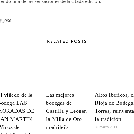
iendo una de las sensaciones de la citada edición.
By
Jose
RELATED POSTS
l viñedo de la
Las mejores
Altos Ibéricos, e
Bodega LAS
bodegas de
Rioja de Bodega
MORADAS DE
Castilla y Leónen
Torres, reinvent
SAN MARTIN
la Milla de Oro
la tradición
Vinos de
madrileña
31 marzo 2014