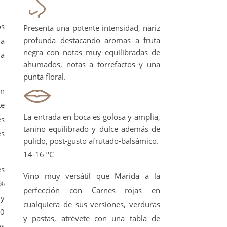
os
Presenta una potente intensidad, nariz
profunda destacando aromas a fruta
la
negra con notas muy equilibradas de
 a
ahumados, notas a torrefactos y una
punta floral.
un
te
La entrada en boca es golosa y amplia,
es
tanino equilibrado y dulce además de
es
pulido, post-gusto afrutado-balsámico.
14-16 ºC
es
Vino muy versátil que Marida a la
0%
perfección con Carnes rojas en
 y
cualquiera de sus versiones, verduras
00
y pastas, atrévete con una tabla de
os