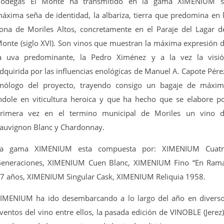
odegas El Monte ha transmitido en la gama XIMENIUM 
áxima seña de identidad, la albariza, tierra que predomina en 
ona de Moriles Altos, concretamente en el Paraje del Lagar d
onte (siglo XVI). Son vinos que muestran la máxima expresión 
a uva predominante, la Pedro Ximénez y a la vez la visi
dquirida por las influencias enológicas de Manuel A. Capote Pére
nólogo del proyecto, trayendo consigo un bagaje de máxi
ndole en viticultura heroica y que ha hecho que se elabore p
rimera vez en el termino municipal de Moriles un vino 
auvignon Blanc y Chardonnay.
a gama XIMENIUM esta compuesta por: XIMENIUM Cuat
eneraciones, XIMENIUM Cuen Blanc, XIMENIUM Fino “En Ram
7 años, XIMENIUM Singular Cask, XIMENIUM Reliquia 1958.
IMENIUM ha ido desembarcando a lo largo del año en divers
ventos del vino entre ellos, la pasada edición de VINOBLE (Jerez)