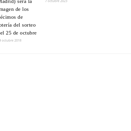
adrid) será la
7 octubre 2023
magen de los
écimos de
otería del sorteo
el 25 de octubre
4 octubre 2018