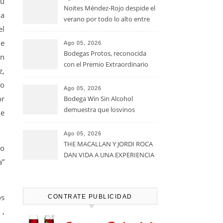
su
Noites Méndez-Rojo despide el
la
verano por todo lo alto entre
el
viñedos, vino y mucho humor
de
Ago 05, 2026
Bodegas Protos, reconocida
ón
con el Premio Extraordinario
z,
Alimentos de España 2026 por
mo
casi un siglo de excelencia
Ago 05, 2026
vitivinícola
or
Bodega Win Sin Alcohol
demuestra que losvinos
de
desalcoholizados de alta
calidadcomienzan a diseñarse
Ago 05, 2026
en el viñedo
THE MACALLAN Y JORDI ROCA
ro
DAN VIDA A UNA EXPERIENCIA
a”
SENSORIAL ÚNICA EN EL
CAPÍTULO FINAL DE THE
HARMONY COLLECTION
os
CONTRATE PUBLICIDAD
 ,