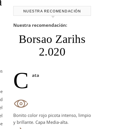
a
NUESTRA RECOMENDACIÓN
Nuestra recomendación:
Borsao Zarihs
2.020
C
as
ata
ne
ad
el
Bonito color rojo picota intenso, limpio
el
y brillante. Capa Media-alta.
se