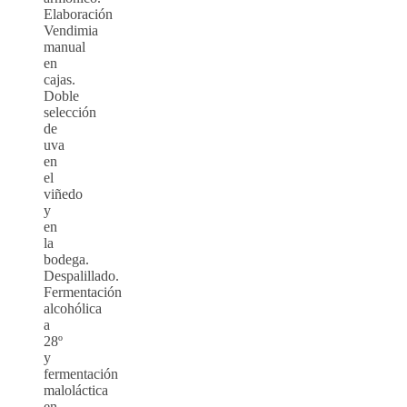
Elaboración
Vendimia
manual
en
cajas.
Doble
selección
de
uva
en
el
viñedo
y
en
la
bodega.
Despalillado.
Fermentación
alcohólica
a
28º
y
fermentación
maloláctica
en