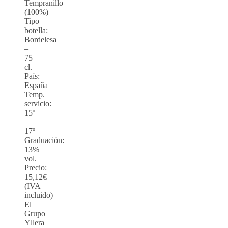
Tempranillo
(100%)
Tipo
botella:
Bordelesa
–
75
cl.
País:
España
Temp.
servicio:
15º
–
17º
Graduación:
13%
vol.
Precio:
15,12€
(IVA
incluido)
El
Grupo
Yllera