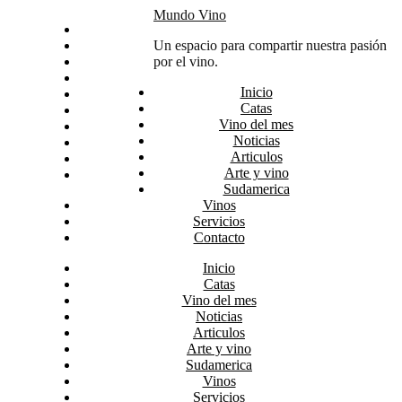
Skip
Mundo Vino
Inicio
to
Catas
Un espacio para compartir nuestra pasión
content
Vino del mes
por el vino.
Noticias
Inicio
Articulos
Catas
Arte y vino
Vino del mes
Sudamerica
Noticias
Vinos
Articulos
Servicios
Arte y vino
Contacto
Sudamerica
Vinos
Servicios
Contacto
Inicio
Catas
Vino del mes
Noticias
Articulos
Arte y vino
Sudamerica
Vinos
Servicios