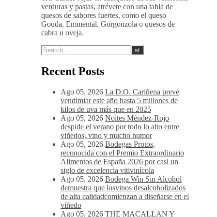
verduras y pastas, atrévete con una tabla de
quesos de sabores fuertes, como el queso
Gouda, Emmental, Gorgonzola o quesos de
cabra u oveja.
Recent Posts
Ago 05, 2026
La D.O. Cariñena prevé
vendimiar este año hasta 5 millones de
kilos de uva más que en 2025
Ago 05, 2026
Noites Méndez-Rojo
despide el verano por todo lo alto entre
viñedos, vino y mucho humor
Ago 05, 2026
Bodegas Protos,
reconocida con el Premio Extraordinario
Alimentos de España 2026 por casi un
siglo de excelencia vitivinícola
Ago 05, 2026
Bodega Win Sin Alcohol
demuestra que losvinos desalcoholizados
de alta calidadcomienzan a diseñarse en el
viñedo
Ago 05, 2026
THE MACALLAN Y