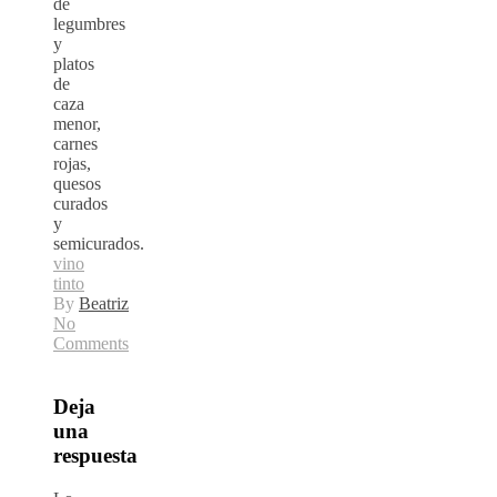
de
legumbres
y
platos
de
caza
menor,
carnes
rojas,
quesos
curados
y
semicurados.
vino
tinto
By
Beatriz
No
Comments
Deja
una
respuesta