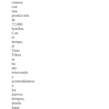
crianza
con
una
producción
de
72.000
botellas.
Con
el
tiempo,
el
Tinto
Yllera
se
ha
ido
renovando
y
acomodándose
a
los
nuevos
tiempos,
dando
lugar