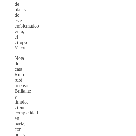
de
platas
de
este
emblemático
vino,
el
Grupo
Yllera
Nota
de
cata
Rojo
rubí
intenso.
Brillante
y
limpio.
Gran
complejidad
en
nariz,
con
notas