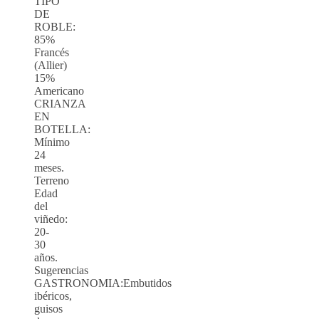
TIPO
DE
ROBLE:
85%
Francés
(Allier)
15%
Americano
CRIANZA
EN
BOTELLA:
Mínimo
24
meses.
Terreno
Edad
del
viñedo:
20-
30
años.
Sugerencias
GASTRONOMIA:Embutidos
ibéricos,
guisos