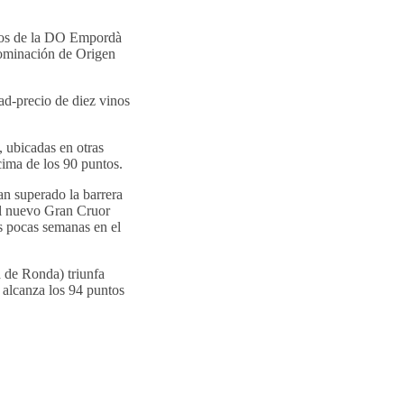
ntos de la DO Empordà
nominación de Origen
ad-precio de diez vinos
, ubicadas en otras
cima de los 90 puntos.
an superado la barrera
el nuevo Gran Cruor
s pocas semanas en el
 de Ronda) triunfa
alcanza los 94 puntos