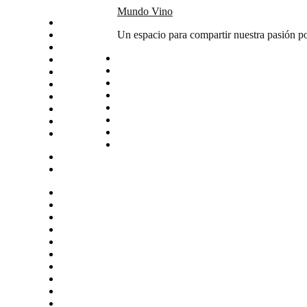
Skip
Mundo Vino
Inicio
to
Catas
Un espacio para compartir nuestra pasión po
content
Vino del mes
Noticias
Articulos
Arte y vino
Sudamerica
Vinos
Servicios
Contacto