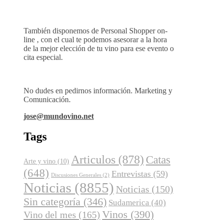
También disponemos de Personal Shopper on-
line , con el cual te podemos asesorar a la hora
de la mejor elección de tu vino para ese evento o
cita especial.
No dudes en pedirnos información. Marketing y
Comunicación.
jose@mundovino.net
Tags
Articulos
(878)
Catas
Arte y vino
(10)
(648)
Entrevistas
(59)
Discusiones Generales
(2)
Noticias
(8855)
Noticias
(150)
Sin categoría
(346)
Sudamerica
(40)
Vinos
(390)
Vino del mes
(165)