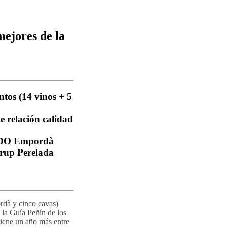
mejores de la
ntos (14 vinos + 5
te relación calidad
a DO Empordà
Grup Perelada
rdà y cinco cavas)
 la Guía Peñín de los
iene un año más entre