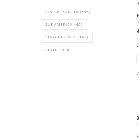
r
SIN CATEGORÍA
(346)
e
e
SUDAMERICA
(40)
q
s
VINO DEL MES
(165)
e
VINOS
(390)
B
2
a