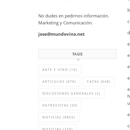
b
No dudes en pedirnos información.
c
Marketing y Comunicación.
d
jose@mundovino.net
e
e
TAGS
e
ARTE Y VINO
(10)
e
ARTICULOS
(878)
CATAS
(648)
e
DISCUSIONES GENERALES
(2)
h
u
ENTREVISTAS
(59)
e
NOTICIAS
(8855)
c
NOTICIAS
(150)