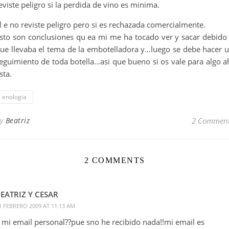
eviste peligro si la perdida de vino es minima.
l e no reviste peligro pero si es rechazada comercialmente.
sto son conclusiones qu ea mi me ha tocado ver y sacar debido
ue llevaba el tema de la embotelladora y…luego se debe hacer 
eguimiento de toda botella…asi que bueno si os vale para algo a
sta.
enologia
By
Beatriz
2 Commen
2 COMMENTS
EATRIZ Y CESAR
1 FEBRERO 2009 AT 11:13 AM
 mi email personal??pue sno he recibido nada!!mi email es