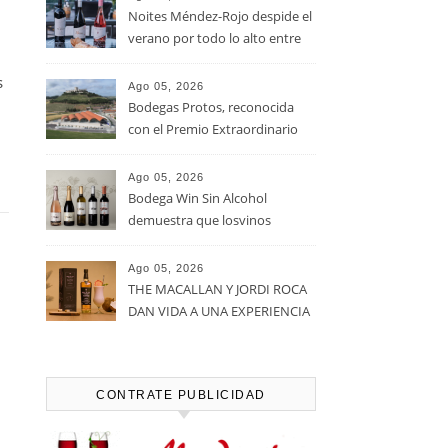
Noites Méndez-Rojo despide el
verano por todo lo alto entre
viñedos, vino y mucho humor
s
Ago 05, 2026
Bodegas Protos, reconocida
con el Premio Extraordinario
Alimentos de España 2026 por
casi un siglo de excelencia
Ago 05, 2026
vitivinícola
Bodega Win Sin Alcohol
demuestra que losvinos
desalcoholizados de alta
calidadcomienzan a diseñarse
Ago 05, 2026
en el viñedo
THE MACALLAN Y JORDI ROCA
DAN VIDA A UNA EXPERIENCIA
SENSORIAL ÚNICA EN EL
CAPÍTULO FINAL DE THE
HARMONY COLLECTION
CONTRATE PUBLICIDAD