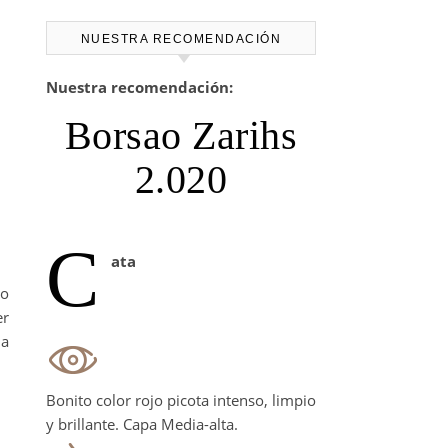
NUESTRA RECOMENDACIÓN
Nuestra recomendación:
Borsao Zarihs
2.020
C
ata
go
er
na
Bonito color rojo picota intenso, limpio
y brillante. Capa Media-alta.