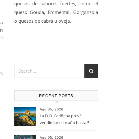
quesos de sabores fuertes, como el
queso Gouda, Emmental, Gorgonzola
o quesos de cabra u oveja.
 a
un
hi
ts
RECENT POSTS
Ago 05, 2026
La D.O. Cariñena prevé
vendimiar este año hasta 5
millones de kilos de uva más
que en 2025
Ago 05, 2026