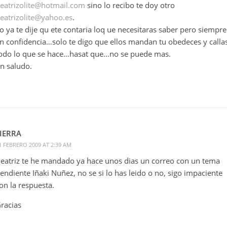
eatrizolite@hotmail.com
sino lo recibo te doy otro
eatrizolite@yahoo.es
.
o ya te dije qu ete contaria loq ue necesitaras saber pero siempre
n confidencia…solo te digo que ellos mandan tu obedeces y calla
odo lo que se hace…hasat que…no se puede mas.
n saludo.
IERRA
1 FEBRERO 2009 AT 2:39 AM
eatriz te he mandado ya hace unos dias un correo con un tema
endiente Iñaki Nuñez, no se si lo has leido o no, sigo impaciente
on la respuesta.
racias