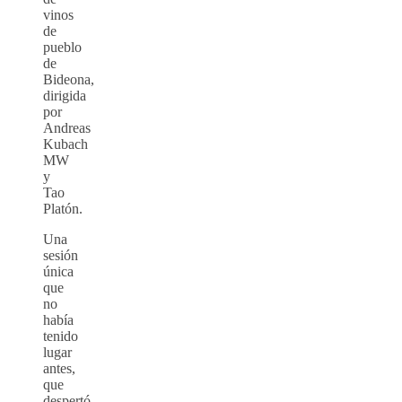
vinos
de
pueblo
de
Bideona,
dirigida
por
Andreas
Kubach
MW
y
Tao
Platón.
Una
sesión
única
que
no
había
tenido
lugar
antes,
que
despertó