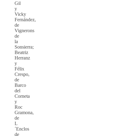
Gil
y
Vicky
Fernández,
de
Vignerons
de
la
Sonsierra;
Beatriz
Herranz
y
Félix
Crespo,
de
Barco
del
Corneta
y
Roc
Gramona,
de
L
´Enclos
de