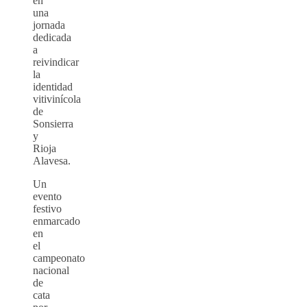
en
una
jornada
dedicada
a
reivindicar
la
identidad
vitivinícola
de
Sonsierra
y
Rioja
Alavesa.
Un
evento
festivo
enmarcado
en
el
campeonato
nacional
de
cata