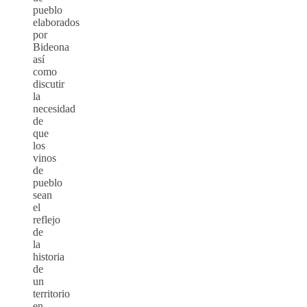
pueblo
elaborados
por
Bideona
así
como
discutir
la
necesidad
de
que
los
vinos
de
pueblo
sean
el
reflejo
de
la
historia
de
un
territorio
en