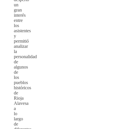
un
gran
interés
entre
los
asistentes
y
permitió
analizar
la
personalidad
de
algunos
de
los
pueblos
históricos
de
Rioja
Alavesa
a
lo
largo
de