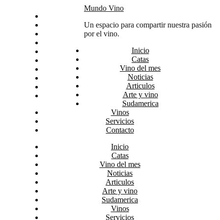
Skip
Mundo Vino
Inicio
to
Catas
Un espacio para compartir nuestra pasión
content
Vino del mes
por el vino.
Noticias
Inicio
Articulos
Catas
Arte y vino
Vino del mes
Sudamerica
Noticias
Vinos
Articulos
Servicios
Arte y vino
Contacto
Sudamerica
Vinos
Servicios
Contacto
Inicio
Catas
Vino del mes
Noticias
Articulos
Arte y vino
Sudamerica
Vinos
Servicios