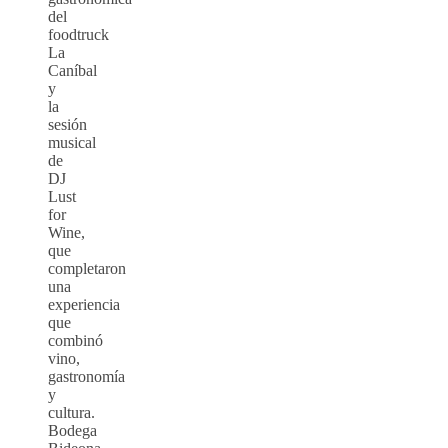
del
foodtruck
La
Caníbal
y
la
sesión
musical
de
DJ
Lust
for
Wine,
que
completaron
una
experiencia
que
combinó
vino,
gastronomía
y
cultura.
Bodega