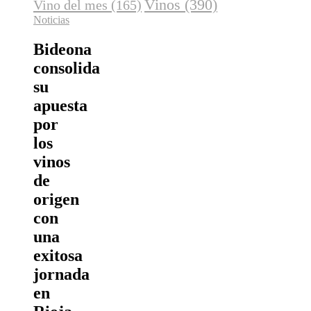
Vinos
(390)
Vino del mes
(165)
Noticias
Bideona
consolida
su
apuesta
por
los
vinos
de
origen
con
una
exitosa
jornada
en