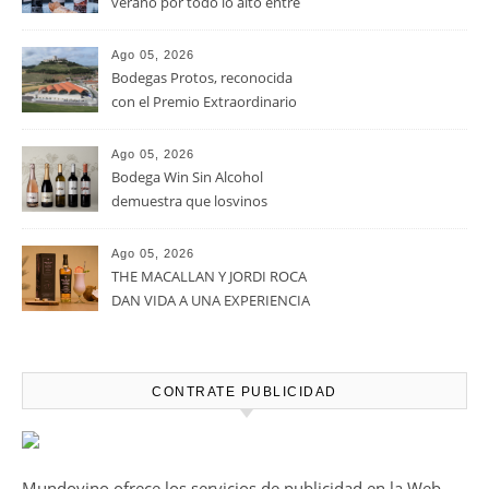
vendimiar este año hasta 5
millones de kilos de uva más
que en 2025
Ago 05, 2026
Noites Méndez-Rojo despide el
verano por todo lo alto entre
viñedos, vino y mucho humor
Ago 05, 2026
Bodegas Protos, reconocida
con el Premio Extraordinario
Alimentos de España 2026 por
casi un siglo de excelencia
Ago 05, 2026
vitivinícola
Bodega Win Sin Alcohol
demuestra que losvinos
desalcoholizados de alta
calidadcomienzan a diseñarse
Ago 05, 2026
en el viñedo
THE MACALLAN Y JORDI ROCA
DAN VIDA A UNA EXPERIENCIA
SENSORIAL ÚNICA EN EL
CAPÍTULO FINAL DE THE