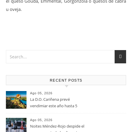
Vino muy versátil que Marida a la perfección con Carnes
rojas en cualquiera de sus versiones, verduras y pastas,
atrévete con una tabla de quesos de sabores fuertes, como
el queso Gouda, Emmental, Gorgonzola o quesos de cabra
u oveja.
RECENT POSTS
Ago 05, 2026
La D.O. Cariñena prevé