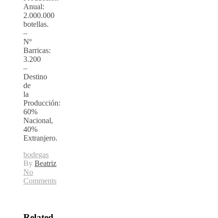
Anual:
2.000.000
botellas.
–
Nº
Barricas:
3.200
–
Destino
de
la
Producción:
60%
Nacional,
40%
Extranjero.
bodegas
By
Beatriz
No
Comments
Related