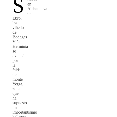
S
en
Aldeanueva
de
Ebro,
los
viñedos
de
Bodegas
Viña
Herminia
se
extienden
por
la
falda
del
monte
Yerga,
zona
que
ha
supuesto
un
importantísimo
hallazgo