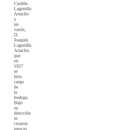
Casilda
Lagunilla
Artacho
y
un
varón,
D.
Joaquín
Lagunilla
Artacho,
que
en
1927
se
hizo
cargo
de
la
bodega.
Bajo
su
dirección
se
crearon
marcas