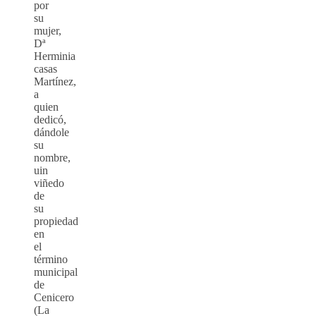
por
su
mujer,
Dª
Herminia
casas
Martínez,
a
quien
dedicó,
dándole
su
nombre,
uin
viñedo
de
su
propiedad
en
el
término
municipal
de
Cenicero
(La