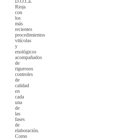
D.O.Ca.
Rioja
con
los
más
recientes
procedimientos
vitícolas
y
enológicos
acompañados
de
rigurosos
controles
de
calidad
en
cada
una
de
las
fases
de
elaboración.
Como