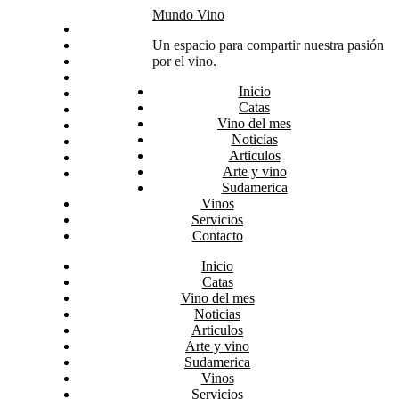
Skip
Mundo Vino
Inicio
to
Catas
Un espacio para compartir nuestra pasión
content
Vino del mes
por el vino.
Noticias
Inicio
Articulos
Catas
Arte y vino
Vino del mes
Sudamerica
Noticias
Vinos
Articulos
Servicios
Arte y vino
Contacto
Sudamerica
Vinos
Servicios
Contacto
Inicio
Catas
Vino del mes
Noticias
Articulos
Arte y vino
Sudamerica
Vinos
Servicios