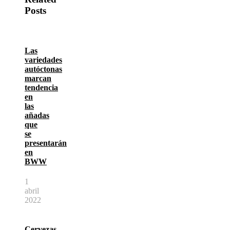
Posts
Las
variedades
autóctonas
marcan
tendencia
en
las
añadas
que
se
presentarán
en
BWW
1
abril
2022
Cervezas