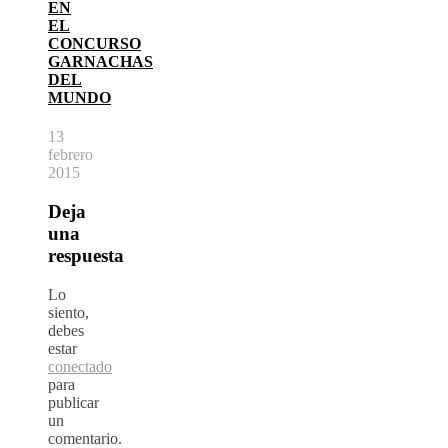
EN
EL
CONCURSO
GARNACHAS
DEL
MUNDO
13
febrero
2015
Deja
una
respuesta
Lo
siento,
debes
estar
conectado
para
publicar
un
comentario.