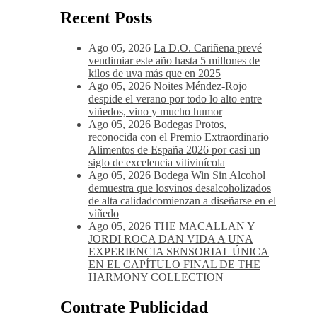
Recent Posts
Ago 05, 2026
La D.O. Cariñena prevé
vendimiar este año hasta 5 millones de
kilos de uva más que en 2025
Ago 05, 2026
Noites Méndez-Rojo
despide el verano por todo lo alto entre
viñedos, vino y mucho humor
Ago 05, 2026
Bodegas Protos,
reconocida con el Premio Extraordinario
Alimentos de España 2026 por casi un
siglo de excelencia vitivinícola
Ago 05, 2026
Bodega Win Sin Alcohol
demuestra que losvinos desalcoholizados
de alta calidadcomienzan a diseñarse en el
viñedo
Ago 05, 2026
THE MACALLAN Y
JORDI ROCA DAN VIDA A UNA
EXPERIENCIA SENSORIAL ÚNICA
EN EL CAPÍTULO FINAL DE THE
HARMONY COLLECTION
Contrate Publicidad