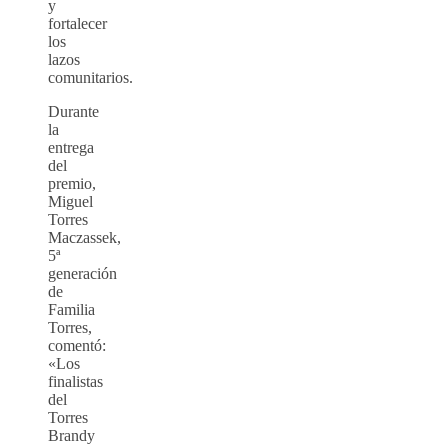
y
fortalecer
los
lazos
comunitarios.
Durante
la
entrega
del
premio,
Miguel
Torres
Maczassek,
5ª
generación
de
Familia
Torres,
comentó:
«Los
finalistas
del
Torres
Brandy