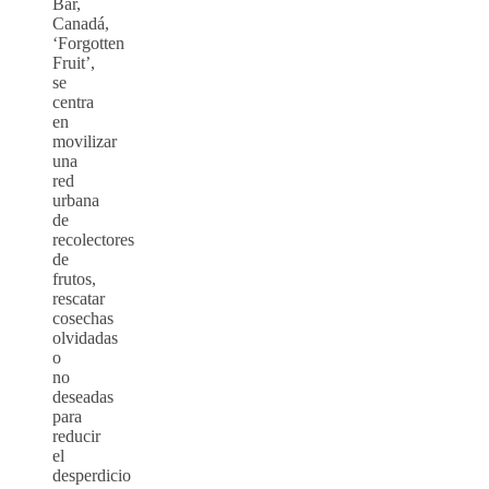
Bar,
Canadá,
‘Forgotten
Fruit’,
se
centra
en
movilizar
una
red
urbana
de
recolectores
de
frutos,
rescatar
cosechas
olvidadas
o
no
deseadas
para
reducir
el
desperdicio