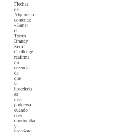
Flechas
de
Alquímico
comenta:
«Ganar
el
Torres
Brandy
Zero
Challenge
reafirma
mi
creencia
de
que
la
hostelería
es
más
poderosa
cuando
crea
oportunidad
y
propósito.