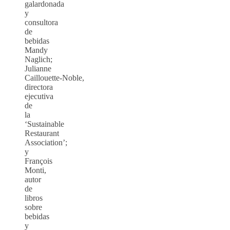
galardonada
y
consultora
de
bebidas
Mandy
Naglich;
Julianne
Caillouette‑Noble,
directora
ejecutiva
de
la
‘Sustainable
Restaurant
Association’;
y
François
Monti,
autor
de
libros
sobre
bebidas
y