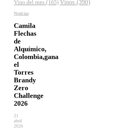
Vinos
(390)
Vino del mes
(165)
Noticias
Camila
Flechas
de
Alquímico,
Colombia,gana
el
Torres
Brandy
Zero
Challenge
2026
21
abril
2026