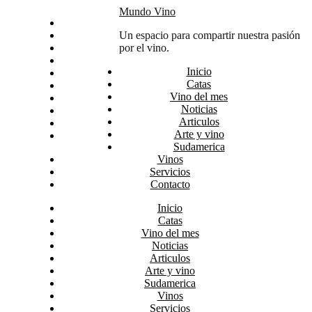
Skip
Mundo Vino
Inicio
to
Catas
Un espacio para compartir nuestra pasión
content
Vino del mes
por el vino.
Noticias
Inicio
Articulos
Catas
Arte y vino
Vino del mes
Sudamerica
Noticias
Vinos
Articulos
Servicios
Arte y vino
Contacto
Sudamerica
Vinos
Servicios
Contacto
Inicio
Catas
Vino del mes
Noticias
Articulos
Arte y vino
Sudamerica
Vinos
Servicios