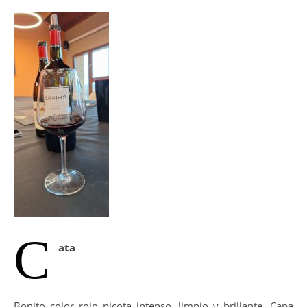
C
ata