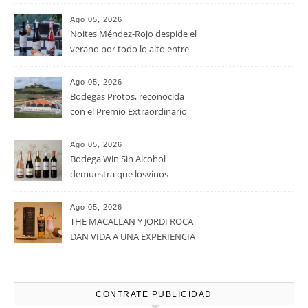
RECENT POSTS
Ago 05, 2026
La D.O. Cariñena prevé
vendimiar este año hasta 5
millones de kilos de uva más
que en 2025
Ago 05, 2026
Noites Méndez-Rojo despide el
verano por todo lo alto entre
viñedos, vino y mucho humor
Ago 05, 2026
Bodegas Protos, reconocida
con el Premio Extraordinario
Alimentos de España 2026 por
casi un siglo de excelencia
Ago 05, 2026
vitivinícola
Bodega Win Sin Alcohol
demuestra que losvinos
desalcoholizados de alta
calidadcomienzan a diseñarse
Ago 05, 2026
en el viñedo
THE MACALLAN Y JORDI ROCA