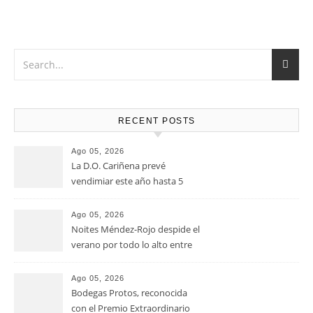
RECENT POSTS
Ago 05, 2026
La D.O. Cariñena prevé
vendimiar este año hasta 5
millones de kilos de uva más
que en 2025
Ago 05, 2026
Noites Méndez-Rojo despide el
verano por todo lo alto entre
viñedos, vino y mucho humor
Ago 05, 2026
Bodegas Protos, reconocida
con el Premio Extraordinario