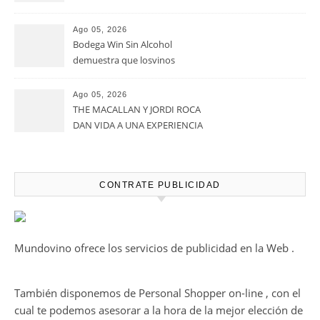
Alimentos de España 2026 por
casi un siglo de excelencia
Ago 05, 2026
vitivinícola
Bodega Win Sin Alcohol
demuestra que losvinos
desalcoholizados de alta
calidadcomienzan a diseñarse
Ago 05, 2026
en el viñedo
THE MACALLAN Y JORDI ROCA
DAN VIDA A UNA EXPERIENCIA
SENSORIAL ÚNICA EN EL
CAPÍTULO FINAL DE THE
HARMONY COLLECTION
CONTRATE PUBLICIDAD
Mundovino ofrece los servicios de publicidad en la Web .
También disponemos de Personal Shopper on-line , con el
cual te podemos asesorar a la hora de la mejor elección de