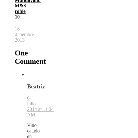
Mundovino:
M&S
roble
10
16
diciembre
2013
One
Comment
Beatriz
6
julio
2014 at 11:04
AM
Vino
catado
en