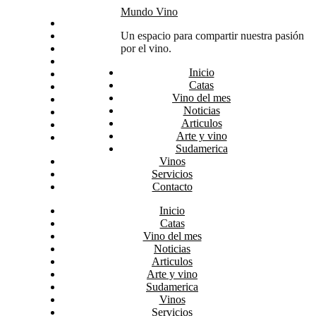
Skip
Mundo Vino
Inicio
to
Catas
Un espacio para compartir nuestra pasión
content
Vino del mes
por el vino.
Noticias
Inicio
Articulos
Catas
Arte y vino
Vino del mes
Sudamerica
Noticias
Vinos
Articulos
Servicios
Arte y vino
Contacto
Sudamerica
Vinos
Servicios
Contacto
Inicio
Catas
Vino del mes
Noticias
Articulos
Arte y vino
Sudamerica
Vinos
Servicios