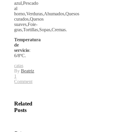
azul,Pescado
al
horno,Verduras,Ahumados,Quesos
curados,Quesos
suaves,Foie-
gras,Tortillas,Sopas,Cremas.
Temperatura
de
servicio
:
6/8ºC.
catas
By
Beatriz
1
Comment
Related
Posts