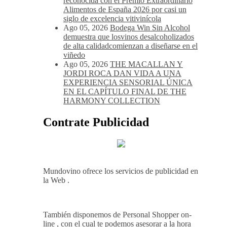
reconocida con el Premio Extraordinario
Alimentos de España 2026 por casi un
siglo de excelencia vitivinícola
Ago 05, 2026
Bodega Win Sin Alcohol
demuestra que losvinos desalcoholizados
de alta calidadcomienzan a diseñarse en el
viñedo
Ago 05, 2026
THE MACALLAN Y
JORDI ROCA DAN VIDA A UNA
EXPERIENCIA SENSORIAL ÚNICA
EN EL CAPÍTULO FINAL DE THE
HARMONY COLLECTION
Contrate Publicidad
Mundovino ofrece los servicios de publicidad en
la Web .
También disponemos de Personal Shopper on-
line , con el cual te podemos asesorar a la hora