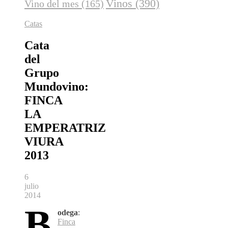
Vinos
(390)
Vino del mes
(165)
Catas
Cata
del
Grupo
Mundovino:
FINCA
LA
EMPERATRIZ
VIURA
2013
6
julio
2014
B
odega
:
Finca