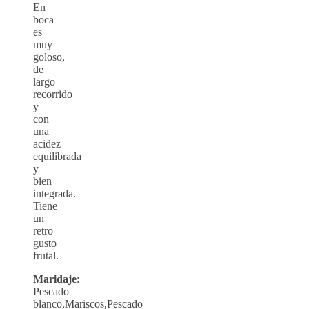
En
boca
es
muy
goloso,
de
largo
recorrido
y
con
una
acidez
equilibrada
y
bien
integrada.
Tiene
un
retro
gusto
frutal.
Maridaje
:
Pescado
blanco,Mariscos,Pescado