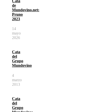
Cata
de
Mundovino.net:
Pruno
2023
14
mayo
2026
Cata
del
Grupo
Mundovino
4
marzo
2013
Cata
del
Grupo