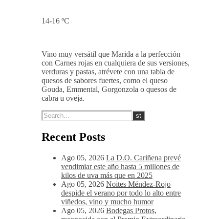
14-16 ºC
Vino muy versátil que Marida a la perfección
con Carnes rojas en cualquiera de sus versiones,
verduras y pastas, atrévete con una tabla de
quesos de sabores fuertes, como el queso
Gouda, Emmental, Gorgonzola o quesos de
cabra u oveja.
Recent Posts
Ago 05, 2026
La D.O. Cariñena prevé
vendimiar este año hasta 5 millones de
kilos de uva más que en 2025
Ago 05, 2026
Noites Méndez-Rojo
despide el verano por todo lo alto entre
viñedos, vino y mucho humor
Ago 05, 2026
Bodegas Protos,