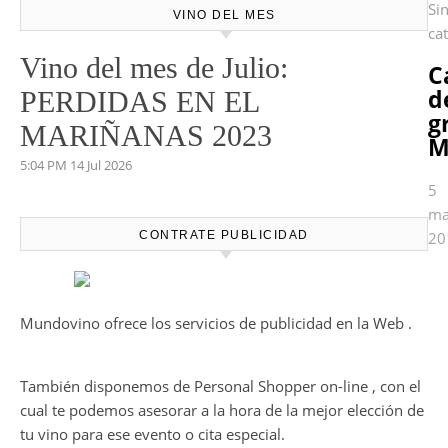
Si
VINO DEL MES
ca
Vino del mes de Julio:
C
d
PERDIDAS EN EL
g
MARIÑANAS 2023
M
5:04 PM
14 Jul 2026
5
ma
CONTRATE PUBLICIDAD
20
Mundovino ofrece los servicios de publicidad en la Web .
También disponemos de Personal Shopper on-line , con el
cual te podemos asesorar a la hora de la mejor elección de
tu vino para ese evento o cita especial.