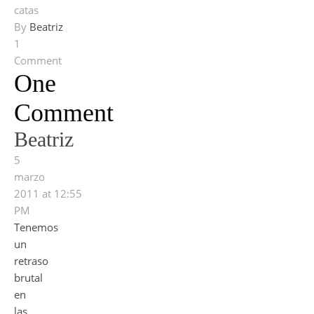
catas
By
Beatriz
1
Comment
One
Comment
Beatriz
5
marzo
2011 at 12:55
PM
Tenemos
un
retraso
brutal
en
las