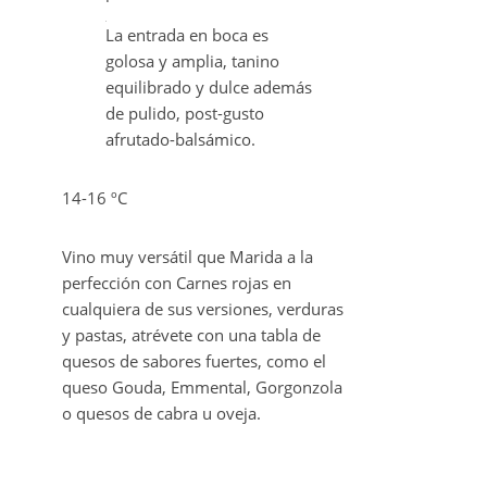
destacando aromas a fruta
negra con notas muy
equilibradas de ahumados,
notas a torrefactos y una
punta floral.
La entrada en boca es
golosa y amplia, tanino
equilibrado y dulce además
de pulido, post-gusto
afrutado-balsámico.
14-16 ºC
Vino muy versátil que Marida a la
perfección con Carnes rojas en
cualquiera de sus versiones, verduras