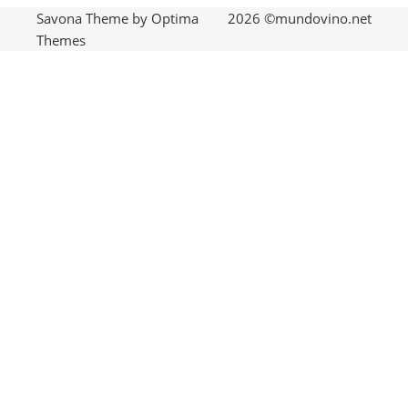
categoría
(346)
Sudamerica
Vinos
Vino del mes
(165)
(40)
(390)
Savona Theme by
Optima
2026 ©mundovino.net
Themes