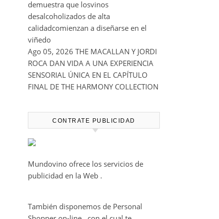
entre viñedos, vino y mucho humor
Ago 05, 2026
Bodegas Protos,
reconocida con el Premio
Extraordinario Alimentos de España
2026 por casi un siglo de excelencia
vitivinícola
Ago 05, 2026
Bodega Win Sin Alcohol
demuestra que losvinos
desalcoholizados de alta
calidadcomienzan a diseñarse en el
viñedo
Ago 05, 2026
THE MACALLAN Y JORDI
ROCA DAN VIDA A UNA EXPERIENCIA
SENSORIAL ÚNICA EN EL CAPÍTULO
FINAL DE THE HARMONY COLLECTION
CONTRATE PUBLICIDAD