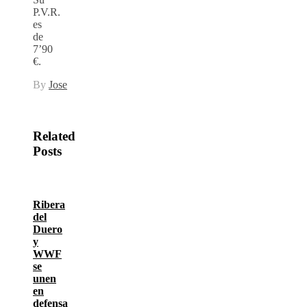
P.V.R.
es
de
7’90
€.
By
Jose
Related
Posts
Ribera
del
Duero
y
WWF
se
unen
en
defensa