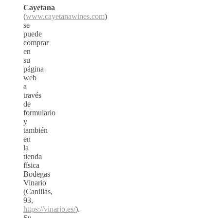
Cayetana
(
www.cayetanawines.com
)
se
puede
comprar
en
su
página
web
a
través
de
formulario
y
también
en
la
tienda
física
Bodegas
Vinario
(Canillas,
93,
https://vinario.es/
).
Su