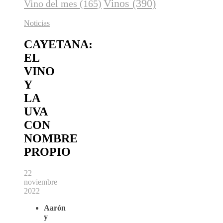
Vinos
(390)
Vino del mes
(165)
Noticias
CAYETANA:
EL
VINO
Y
LA
UVA
CON
NOMBRE
PROPIO
22
noviembre
2022
Aarón
y