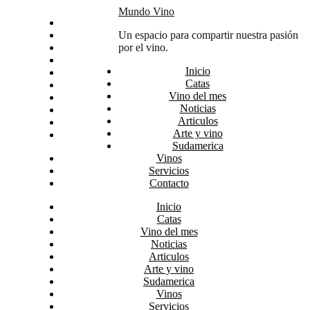
Skip
Mundo Vino
Inicio
to
Catas
Un espacio para compartir nuestra pasión
content
Vino del mes
por el vino.
Noticias
Inicio
Articulos
Catas
Arte y vino
Vino del mes
Sudamerica
Noticias
Vinos
Articulos
Servicios
Arte y vino
Contacto
Sudamerica
Vinos
Servicios
Contacto
Inicio
Catas
Vino del mes
Noticias
Articulos
Arte y vino
Sudamerica
Vinos
Servicios