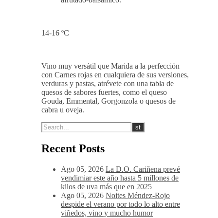
La entrada en boca es golosa y
amplia, tanino equilibrado y dulce
además de pulido, post-gusto
afrutado-balsámico.
14-16 ºC
Vino muy versátil que Marida a la perfección
con Carnes rojas en cualquiera de sus versiones,
verduras y pastas, atrévete con una tabla de
quesos de sabores fuertes, como el queso
Gouda, Emmental, Gorgonzola o quesos de
cabra u oveja.
Recent Posts
Ago 05, 2026
La D.O. Cariñena prevé
vendimiar este año hasta 5 millones de