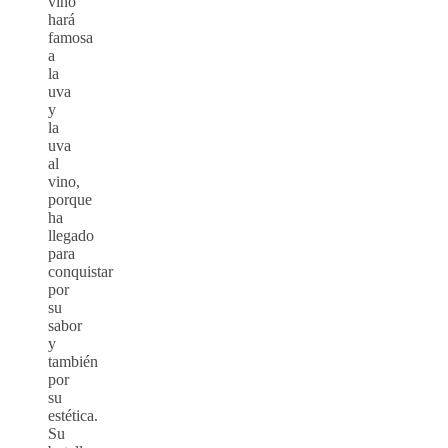
vino
hará
famosa
a
la
uva
y
la
uva
al
vino,
porque
ha
llegado
para
conquistar
por
su
sabor
y
también
por
su
estética.
Su