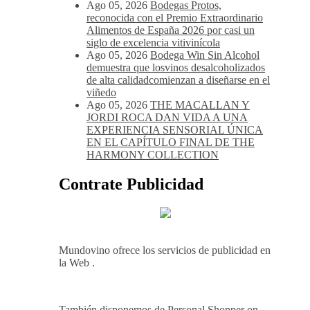
kilos de uva más que en 2025
Ago 05, 2026
Noites Méndez-Rojo
despide el verano por todo lo alto entre
viñedos, vino y mucho humor
Ago 05, 2026
Bodegas Protos,
reconocida con el Premio Extraordinario
Alimentos de España 2026 por casi un
siglo de excelencia vitivinícola
Ago 05, 2026
Bodega Win Sin Alcohol
demuestra que losvinos desalcoholizados
de alta calidadcomienzan a diseñarse en el
viñedo
Ago 05, 2026
THE MACALLAN Y
JORDI ROCA DAN VIDA A UNA
EXPERIENCIA SENSORIAL ÚNICA
EN EL CAPÍTULO FINAL DE THE
HARMONY COLLECTION
Contrate Publicidad
Mundovino ofrece los servicios de publicidad en