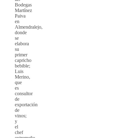
Bodegas
Martínez
Paiva
en
Almendralejo,
donde
se
elabora
su
primer
capricho
bebible;
Luis
Merino,
que
es
consultor
de
exportación
de
vinos;
y
el
chef
extremeño