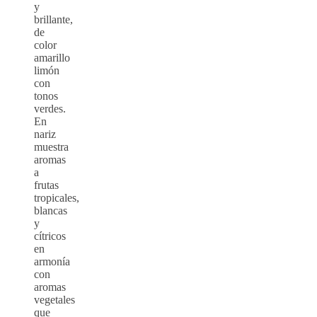
y
brillante,
de
color
amarillo
limón
con
tonos
verdes.
En
nariz
muestra
aromas
a
frutas
tropicales,
blancas
y
cítricos
en
armonía
con
aromas
vegetales
que