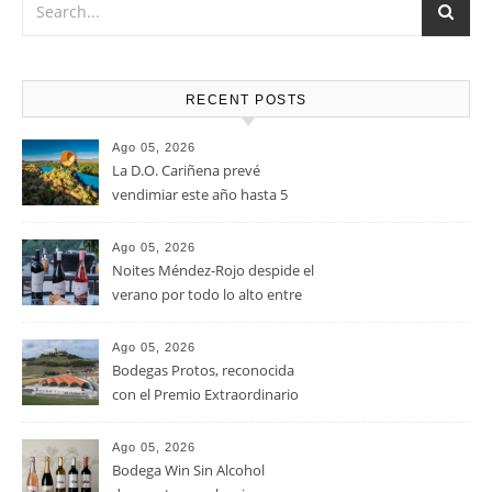
u oveja.
RECENT POSTS
Ago 05, 2026
La D.O. Cariñena prevé
vendimiar este año hasta 5
millones de kilos de uva más
que en 2025
Ago 05, 2026
Noites Méndez-Rojo despide el
verano por todo lo alto entre