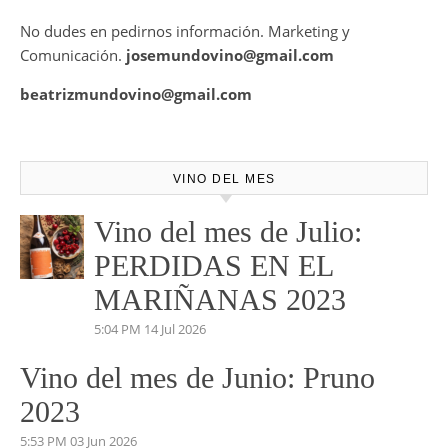
Mundovino ofrece los servicios de publicidad en la Web .
También disponemos de Personal Shopper on-line , con el
cual te podemos asesorar a la hora de la mejor elección de
tu vino para ese evento o cita especial.
No dudes en pedirnos información. Marketing y
Comunicación.
josemundovino@gmail.com
beatrizmundovino@gmail.com
VINO DEL MES
Vino del mes de Julio:
PERDIDAS EN EL