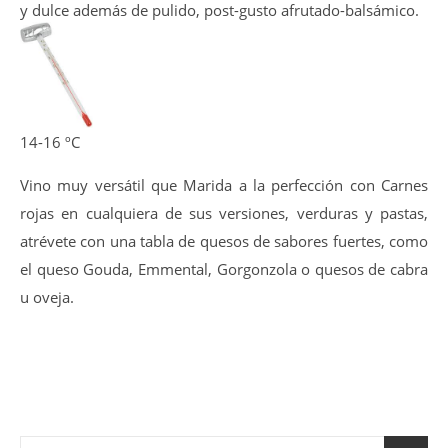
destacando aromas a fruta negra con notas muy
equilibradas de ahumados, notas a torrefactos y una punta
floral.
La entrada en boca es golosa y amplia, tanino equilibrado
y dulce además de pulido, post-gusto afrutado-balsámico.
14-16 ºC
Vino muy versátil que Marida a la perfección con Carnes
rojas en cualquiera de sus versiones, verduras y pastas,
atrévete con una tabla de quesos de sabores fuertes, como
el queso Gouda, Emmental, Gorgonzola o quesos de cabra