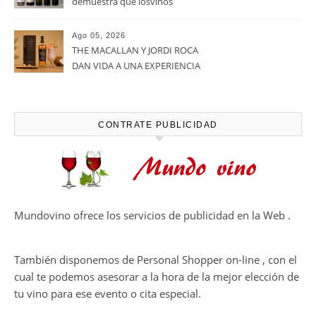
viñedos, vino y mucho humor
Ago 05, 2026
Bodegas Protos, reconocida
con el Premio Extraordinario
Alimentos de España 2026 por
casi un siglo de excelencia
Ago 05, 2026
vitivinícola
Bodega Win Sin Alcohol
demuestra que losvinos
desalcoholizados de alta
calidadcomienzan a diseñarse
Ago 05, 2026
en el viñedo
THE MACALLAN Y JORDI ROCA
DAN VIDA A UNA EXPERIENCIA
SENSORIAL ÚNICA EN EL
CAPÍTULO FINAL DE THE
HARMONY COLLECTION
CONTRATE PUBLICIDAD