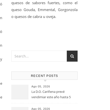
quesos de sabores fuertes, como el
zó
queso Gouda, Emmental, Gorgonzola
o quesos de cabra u oveja.
an
zó
an
 y
RECENT POSTS
de
Ago 05, 2026
La D.O. Cariñena prevé
de
vendimiar este año hasta 5
millones de kilos de uva más
que en 2025
Ago 05, 2026