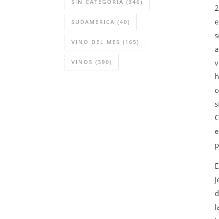
SIN CATEGORÍA
(346)
2
e
SUDAMERICA
(40)
s
VINO DEL MES
(165)
a
v
VINOS
(390)
h
c
s
C
e
p
E
J
d
l