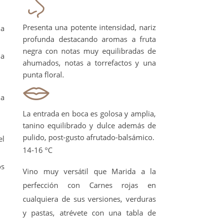
Presenta una potente intensidad, nariz
na
profunda destacando aromas a fruta
negra con notas muy equilibradas de
la
ahumados, notas a torrefactos y una
punta floral.
ia
La entrada en boca es golosa y amplia,
tanino equilibrado y dulce además de
pulido, post-gusto afrutado-balsámico.
el
14-16 ºC
os
Vino muy versátil que Marida a la
perfección con Carnes rojas en
cualquiera de sus versiones, verduras
y pastas, atrévete con una tabla de