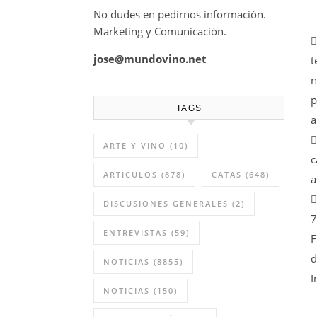
No dudes en pedirnos información.
Marketing y Comunicación.

jose@mundovino.net
t
n
p
TAGS
a

ARTE Y VINO
(10)
c
ARTICULOS
(878)
CATAS
(648)
a

DISCUSIONES GENERALES
(2)
7
ENTREVISTAS
(59)
F
d
NOTICIAS
(8855)
I
NOTICIAS
(150)