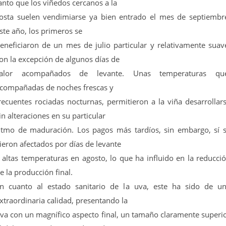
anto que los viñedos cercanos a la
osta suelen vendimiarse ya bien entrado el mes de septiembr
ste año, los primeros se
eneficiaron de un mes de julio particular y relativamente suav
on la excepción de algunos días de
alor acompañados de levante. Unas temperaturas qu
compañadas de noches frescas y
recuentes rociadas nocturnas, permitieron a la viña desarrollar
in alteraciones en su particular
itmo de maduración. Los pagos más tardíos, sin embargo, sí 
ieron afectados por días de levante
 altas temperaturas en agosto, lo que ha influido en la reducci
e la producción final.
n cuanto al estado sanitario de la uva, este ha sido de u
xtraordinaria calidad, presentando la
va con un magnífico aspecto final, un tamaño claramente superi