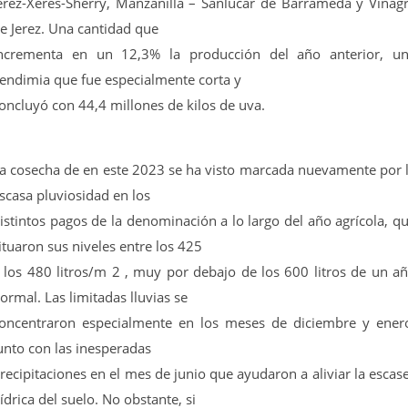
erez-Xérès-Sherry, Manzanilla – Sanlúcar de Barrameda y Vinag
e Jerez. Una cantidad que
ncrementa en un 12,3% la producción del año anterior, u
endimia que fue especialmente corta y
oncluyó con 44,4 millones de kilos de uva.
a cosecha de en este 2023 se ha visto marcada nuevamente por 
scasa pluviosidad en los
istintos pagos de la denominación a lo largo del año agrícola, q
ituaron sus niveles entre los 425
 los 480 litros/m 2 , muy por debajo de los 600 litros de un a
ormal. Las limitadas lluvias se
oncentraron especialmente en los meses de diciembre y ener
unto con las inesperadas
recipitaciones en el mes de junio que ayudaron a aliviar la escas
ídrica del suelo. No obstante, si