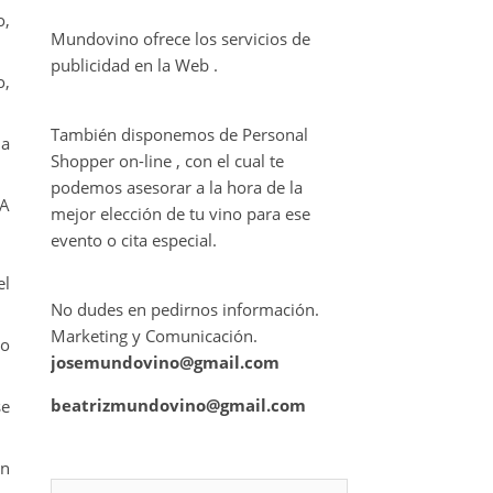
o,
Mundovino ofrece los servicios de
publicidad en la Web .
o,
También disponemos de Personal
la
Shopper on-line , con el cual te
podemos asesorar a la hora de la
 A
mejor elección de tu vino para ese
evento o cita especial.
el
No dudes en pedirnos información.
Marketing y Comunicación.
mo
josemundovino@gmail.com
beatrizmundovino@gmail.com
se
en