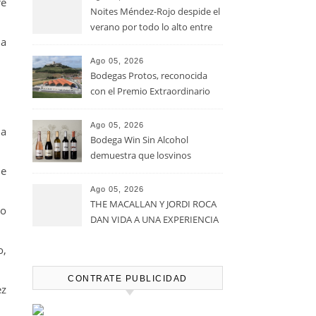
re
Noites Méndez-Rojo despide el
verano por todo lo alto entre
na
viñedos, vino y mucho humor
Ago 05, 2026
Bodegas Protos, reconocida
con el Premio Extraordinario
Alimentos de España 2026 por
casi un siglo de excelencia
Ago 05, 2026
la
vitivinícola
Bodega Win Sin Alcohol
demuestra que losvinos
ue
desalcoholizados de alta
calidadcomienzan a diseñarse
Ago 05, 2026
en el viñedo
THE MACALLAN Y JORDI ROCA
ño
DAN VIDA A UNA EXPERIENCIA
SENSORIAL ÚNICA EN EL
o,
CAPÍTULO FINAL DE THE
HARMONY COLLECTION
CONTRATE PUBLICIDAD
ez