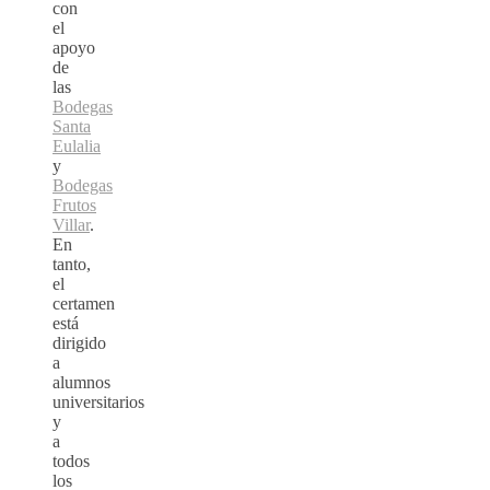
con
el
apoyo
de
las
Bodegas
Santa
Eulalia
y
Bodegas
Frutos
Villar
.
En
tanto,
el
certamen
está
dirigido
a
alumnos
universitarios
y
a
todos
los