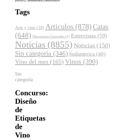
Tags
Articulos
(878)
Catas
Arte y vino
(10)
(648)
Entrevistas
(59)
Discusiones Generales
(2)
Noticias
(8855)
Noticias
(150)
Sin categoría
(346)
Sudamerica
(40)
Vinos
(390)
Vino del mes
(165)
Sin
categoría
Concurso:
Diseño
de
Etiquetas
de
Vino