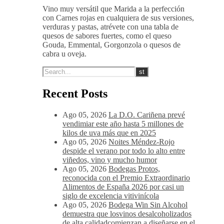
Vino muy versátil que Marida a la perfección
con Carnes rojas en cualquiera de sus versiones,
verduras y pastas, atrévete con una tabla de
quesos de sabores fuertes, como el queso
Gouda, Emmental, Gorgonzola o quesos de
cabra u oveja.
Recent Posts
Ago 05, 2026
La D.O. Cariñena prevé
vendimiar este año hasta 5 millones de
kilos de uva más que en 2025
Ago 05, 2026
Noites Méndez-Rojo
despide el verano por todo lo alto entre
viñedos, vino y mucho humor
Ago 05, 2026
Bodegas Protos,
reconocida con el Premio Extraordinario
Alimentos de España 2026 por casi un
siglo de excelencia vitivinícola
Ago 05, 2026
Bodega Win Sin Alcohol
demuestra que losvinos desalcoholizados
de alta calidadcomienzan a diseñarse en el