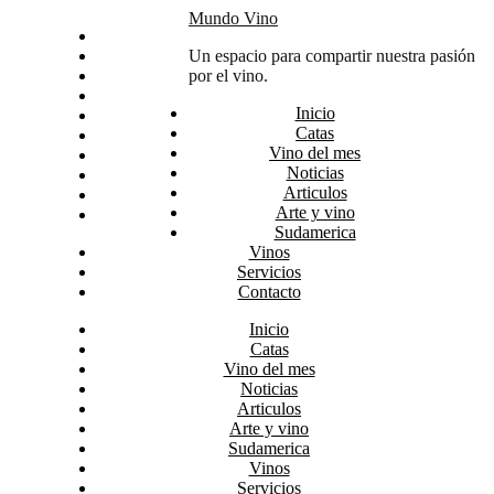
Skip
Mundo Vino
Inicio
to
Catas
Un espacio para compartir nuestra pasión
content
Vino del mes
por el vino.
Noticias
Inicio
Articulos
Catas
Arte y vino
Vino del mes
Sudamerica
Noticias
Vinos
Articulos
Servicios
Arte y vino
Contacto
Sudamerica
Vinos
Servicios
Contacto
Inicio
Catas
Vino del mes
Noticias
Articulos
Arte y vino
Sudamerica
Vinos
Servicios