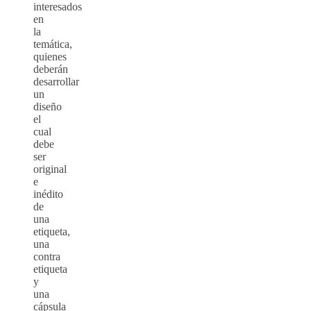
interesados
en
la
temática,
quienes
deberán
desarrollar
un
diseño
el
cual
debe
ser
original
e
inédito
de
una
etiqueta,
una
contra
etiqueta
y
una
cápsula