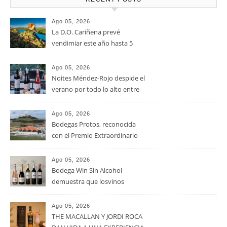
Ago 05, 2026
La D.O. Cariñena prevé
vendimiar este año hasta 5
millones de kilos de uva más
que en 2025
Ago 05, 2026
Noites Méndez-Rojo despide el
verano por todo lo alto entre
viñedos, vino y mucho humor
Ago 05, 2026
Bodegas Protos, reconocida
con el Premio Extraordinario
Alimentos de España 2026 por
casi un siglo de excelencia
Ago 05, 2026
vitivinícola
Bodega Win Sin Alcohol
demuestra que losvinos
desalcoholizados de alta
calidadcomienzan a diseñarse
Ago 05, 2026
en el viñedo
THE MACALLAN Y JORDI ROCA