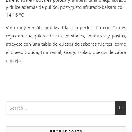
La entrada en boca es golosa y amplia, tanino equilibrado
y dulce además de pulido, post-gusto afrutado-balsámico.
14-16 ºC
Vino muy versátil que Marida a la perfección con Carnes
rojas en cualquiera de sus versiones, verduras y pastas,
atrévete con una tabla de quesos de sabores fuertes, como
el queso Gouda, Emmental, Gorgonzola o quesos de cabra
u oveja.
RECENT POSTS