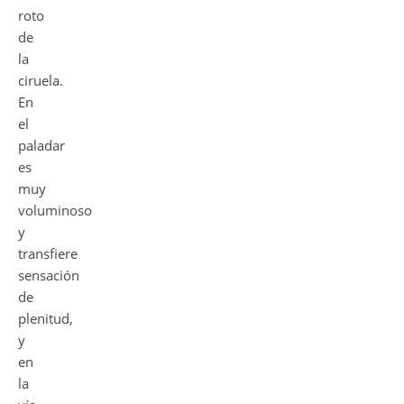
roto
de
la
ciruela.
En
el
paladar
es
muy
voluminoso
y
transfiere
sensación
de
plenitud,
y
en
la