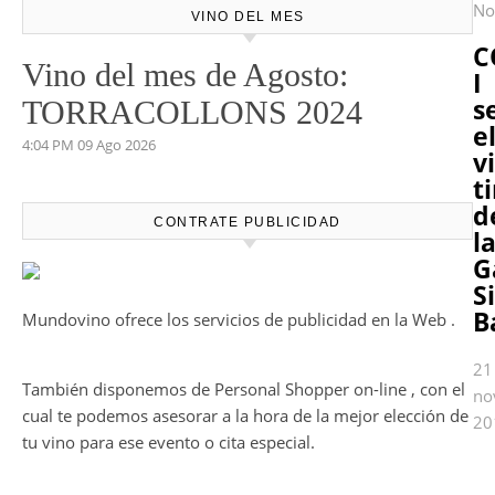
No
VINO DEL MES
C
Vino del mes de Agosto:
I
s
TORRACOLLONS 2024
e
4:04 PM
09 Ago 2026
v
t
d
CONTRATE PUBLICIDAD
l
G
S
B
Mundovino ofrece los servicios de publicidad en la Web .
21
También disponemos de Personal Shopper on-line , con el
no
cual te podemos asesorar a la hora de la mejor elección de
20
tu vino para ese evento o cita especial.