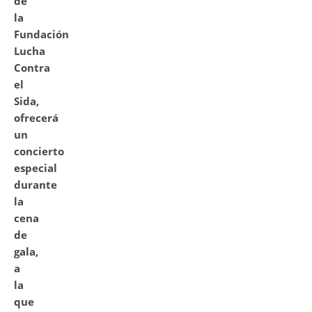
de
la
Fundación
Lucha
Contra
el
Sida,
ofrecerá
un
concierto
especial
durante
la
cena
de
gala,
a
la
que