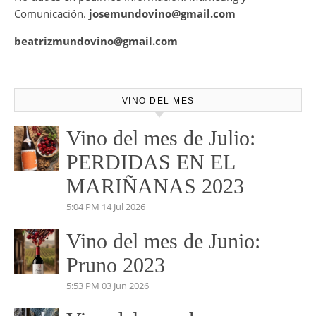
También disponemos de Personal Shopper on-line , con el
cual te podemos asesorar a la hora de la mejor elección de
tu vino para ese evento o cita especial.
No dudes en pedirnos información. Marketing y
Comunicación.
josemundovino@gmail.com
beatrizmundovino@gmail.com
VINO DEL MES
Vino del mes de Julio:
PERDIDAS EN EL
MARIÑANAS 2023