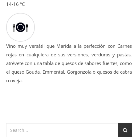
La entrada en boca es golosa y amplia, tanino equilibrado
y dulce además de pulido, post-gusto afrutado-balsámico.
14-16 ºC
Vino muy versátil que Marida a la perfección con Carnes
rojas en cualquiera de sus versiones, verduras y pastas,
atrévete con una tabla de quesos de sabores fuertes, como
el queso Gouda, Emmental, Gorgonzola o quesos de cabra
u oveja.