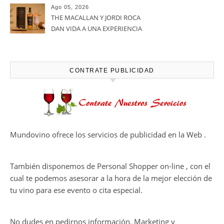
Bodegas Protos, reconocida
con el Premio Extraordinario
Alimentos de España 2026 por
casi un siglo de excelencia
Ago 05, 2026
vitivinícola
Bodega Win Sin Alcohol
demuestra que losvinos
desalcoholizados de alta
calidadcomienzan a diseñarse
Ago 05, 2026
en el viñedo
THE MACALLAN Y JORDI ROCA
DAN VIDA A UNA EXPERIENCIA
SENSORIAL ÚNICA EN EL
CAPÍTULO FINAL DE THE
HARMONY COLLECTION
CONTRATE PUBLICIDAD
Mundovino ofrece los servicios de publicidad en la Web .