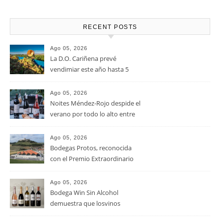
RECENT POSTS
Ago 05, 2026
La D.O. Cariñena prevé
vendimiar este año hasta 5
millones de kilos de uva más
que en 2025
Ago 05, 2026
Noites Méndez-Rojo despide el
verano por todo lo alto entre
viñedos, vino y mucho humor
Ago 05, 2026