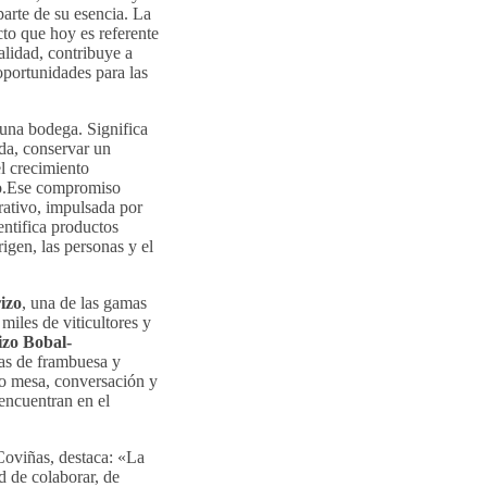
arte de su esencia. La
cto que hoy es referente
lidad, contribuye a
 oportunidades para las
una bodega. Significa
da, conservar un
l crecimiento
io.Ese compromiso
rativo, impulsada por
entifica productos
igen, las personas y el
izo
, una de las gamas
iles de viticultores y
izo Bobal-
tas de frambuesa y
do mesa, conversación y
encuentran en el
Coviñas, destaca: «La
d de colaborar, de