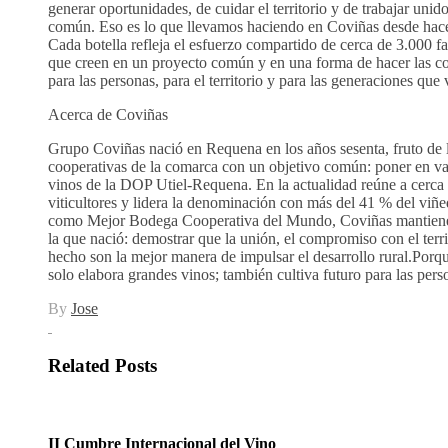
generar oportunidades, de cuidar el territorio y de trabajar unid
común. Eso es lo que llevamos haciendo en Coviñas desde hace
Cada botella refleja el esfuerzo compartido de cerca de 3.000 fam
que creen en un proyecto común y en una forma de hacer las co
para las personas, para el territorio y para las generaciones que
Acerca de Coviñas
Grupo Coviñas nació en Requena en los años sesenta, fruto de 
cooperativas de la comarca con un objetivo común: poner en val
vinos de la DOP Utiel-Requena. En la actualidad reúne a cerca 
viticultores y lidera la denominación con más del 41 % del viñ
como Mejor Bodega Cooperativa del Mundo, Coviñas mantiene i
la que nació: demostrar que la unión, el compromiso con el territ
hecho son la mejor manera de impulsar el desarrollo rural.Porq
solo elabora grandes vinos; también cultiva futuro para las person
By
Jose
Related Posts
II Cumbre Internacional del Vino