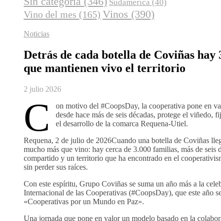
Sin categoría
(346)
Sudamerica
(40)
Vinos
(390)
Vino del mes
(165)
Noticias
Detrás de cada botella de Coviñas hay 
que mantienen vivo el territorio
2 julio 2026
C
on motivo del #CoopsDay, la cooperativa pone en va
desde hace más de seis décadas, protege el viñedo, fi
el desarrollo de la comarca Requena-Utiel.
Requena, 2 de julio de 2026Cuando una botella de Coviñas lleg
mucho más que vino: hay cerca de 3.000 familias, más de seis 
compartido y un territorio que ha encontrado en el cooperativi
sin perder sus raíces.
Con este espíritu, Grupo Coviñas se suma un año más a la cele
Internacional de las Cooperativas (#CoopsDay), que este año se
«Cooperativas por un Mundo en Paz».
Una jornada que pone en valor un modelo basado en la colabora