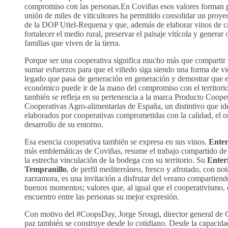
compromiso con las personas.En Coviñas esos valores forman p
unión de miles de viticultores ha permitido consolidar un proye
de la DOP Utiel-Requena y que, además de elaborar vinos de ca
fortalecer el medio rural, preservar el paisaje vitícola y generar
familias que viven de la tierra.
Porque ser una cooperativa significa mucho más que compartir 
sumar esfuerzos para que el viñedo siga siendo una forma de vi
legado que pasa de generación en generación y demostrar que e
económico puede ir de la mano del compromiso con el territor
también se refleja en su pertenencia a la marca Producto Coope
Cooperativas Agro-alimentarias de España, un distintivo que id
elaborados por cooperativas comprometidas con la calidad, el or
desarrollo de su entorno.
Esa esencia cooperativa también se expresa en sus vinos.
Enter
más emblemáticas de Coviñas, resume el trabajo compartido de m
la estrecha vinculación de la bodega con su territorio. Su
Enter
Tempranillo
, de perfil mediterráneo, fresco y afrutado, con no
zarzamora, es una invitación a disfrutar del verano compartien
buenos momentos; valores que, al igual que el cooperativismo, 
encuentro entre las personas su mejor expresión.
Con motivo del #CoopsDay, Jorge Srougi, director general de 
paz también se construye desde lo cotidiano. Desde la capacida