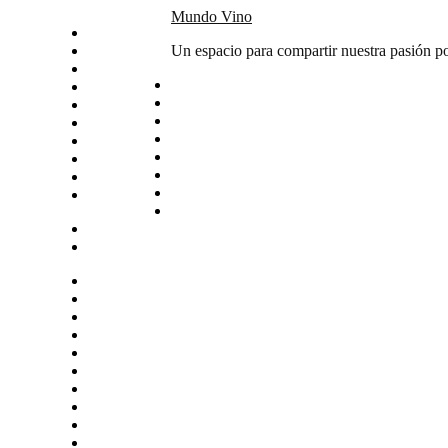
Skip
Mundo Vino
Inicio
to
Catas
Un espacio para compartir nuestra pasión po
content
Vino del mes
Noticias
Articulos
Arte y vino
Sudamerica
Vinos
Servicios
Contacto