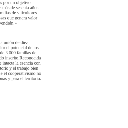
os por un objetivo
 más de sesenta años.
ilias de viticultores
sas que genera valor
 vendrán.»
la unión de diez
or el potencial de los
de 3.000 familias de
edo inscrito.Reconocida
ntacta la esencia con
orio y el trabajo bien
ue el cooperativismo no
as y para el territorio.