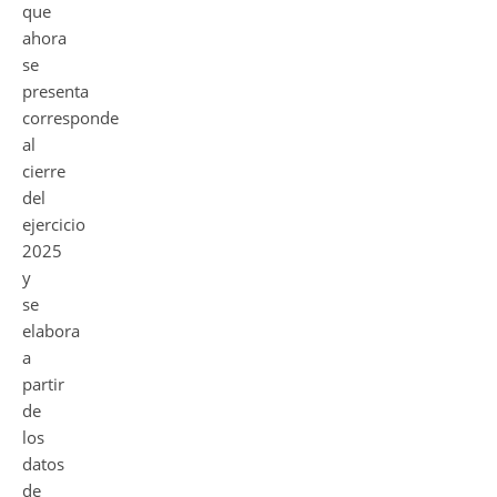
que
ahora
se
presenta
corresponde
al
cierre
del
ejercicio
2025
y
se
elabora
a
partir
de
los
datos
de