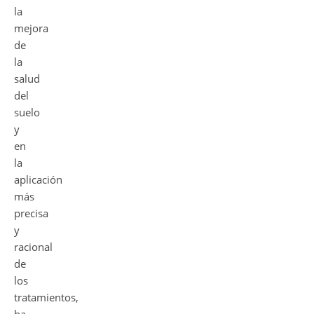
la
mejora
de
la
salud
del
suelo
y
en
la
aplicación
más
precisa
y
racional
de
los
tratamientos,