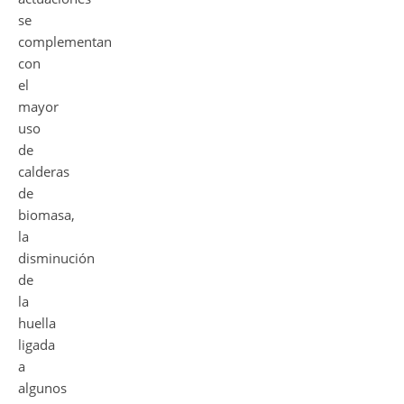
se
complementan
con
el
mayor
uso
de
calderas
de
biomasa,
la
disminución
de
la
huella
ligada
a
algunos