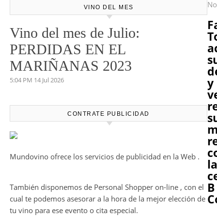
No
VINO DEL MES
F
Vino del mes de Julio:
T
a
PERDIDAS EN EL
s
MARIÑANAS 2023
d
y
5:04 PM
14 Jul 2026
v
r
s
CONTRATE PUBLICIDAD
m
r
c
Mundovino ofrece los servicios de publicidad en la Web .
l
c
B
También disponemos de Personal Shopper on-line , con el
C
cual te podemos asesorar a la hora de la mejor elección de
tu vino para ese evento o cita especial.