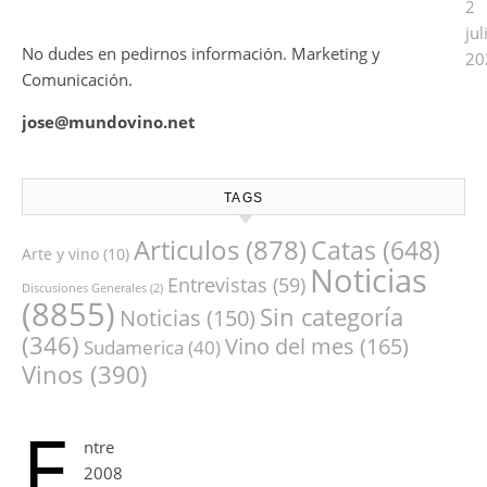
2
jul
No dudes en pedirnos información. Marketing y
20
Comunicación.
jose@mundovino.net
TAGS
Articulos
(878)
Catas
(648)
Arte y vino
(10)
Noticias
Entrevistas
(59)
Discusiones Generales
(2)
(8855)
Sin categoría
Noticias
(150)
(346)
Vino del mes
(165)
Sudamerica
(40)
Vinos
(390)
E
ntre
2008