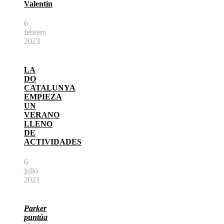
Valentín
6
febrero
2023
LA
DO
CATALUNYA
EMPIEZA
UN
VERANO
LLENO
DE
ACTIVIDADES
6
julio
2021
Parker
puntúa