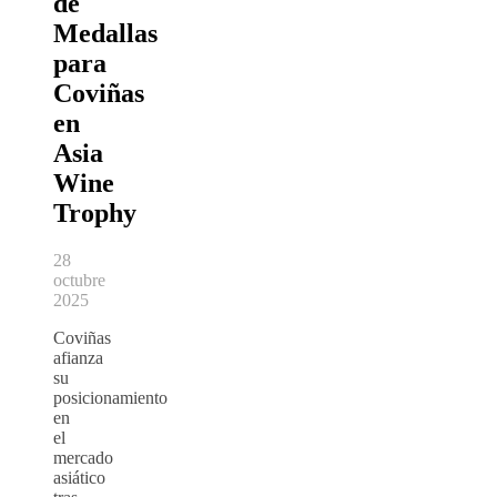
de
Medallas
para
Coviñas
en
Asia
Wine
Trophy
28
octubre
2025
Coviñas
afianza
su
posicionamiento
en
el
mercado
asiático