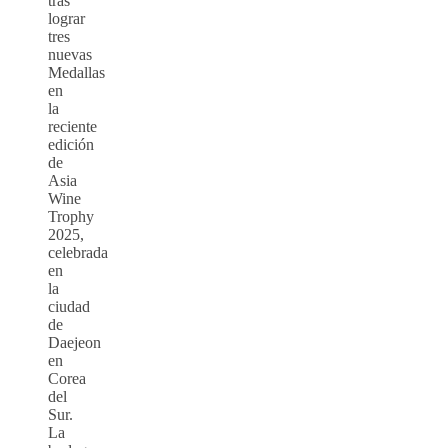
tras
lograr
tres
nuevas
Medallas
en
la
reciente
edición
de
Asia
Wine
Trophy
2025,
celebrada
en
la
ciudad
de
Daejeon
en
Corea
del
Sur.
La