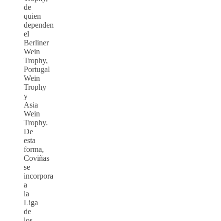
de
quien
dependen
el
Berliner
Wein
Trophy,
Portugal
Wein
Trophy
y
Asia
Wein
Trophy.
De
esta
forma,
Coviñas
se
incorpora
a
la
Liga
de
los