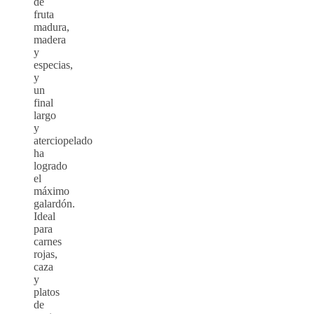
de
fruta
madura,
madera
y
especias,
y
un
final
largo
y
aterciopelado
ha
logrado
el
máximo
galardón.
Ideal
para
carnes
rojas,
caza
y
platos
de