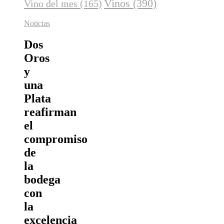
Vinos
(390)
Vino del mes
(165)
Noticias
Dos
Oros
y
una
Plata
reafirman
el
compromiso
de
la
bodega
con
la
excelencia