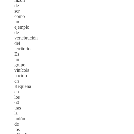
razón
de
ser,
como
un
ejemplo
de
vertebración
del
territorio.
Es
un
grupo
vinícola
nacido
en
Requena
en
los
60
tras
la
unión
de
los