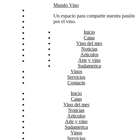
Skip
Mundo Vino
Inicio
to
Catas
Un espacio para compartir nuestra pasión
content
Vino del mes
por el vino.
Noticias
Inicio
Articulos
Catas
Arte y vino
Vino del mes
Sudamerica
Noticias
Vinos
Articulos
Servicios
Arte y vino
Contacto
Sudamerica
Vinos
Servicios
Contacto
Inicio
Catas
Vino del mes
Noticias
Articulos
Arte y vino
Sudamerica
Vinos
Servicios