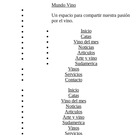
Skip
Mundo Vino
Inicio
to
Catas
Un espacio para compartir nuestra pasión
content
Vino del mes
por el vino.
Noticias
Inicio
Articulos
Catas
Arte y vino
Vino del mes
Sudamerica
Noticias
Vinos
Articulos
Servicios
Arte y vino
Contacto
Sudamerica
Vinos
Servicios
Contacto
Inicio
Catas
Vino del mes
Noticias
Articulos
Arte y vino
Sudamerica
Vinos
Servicios