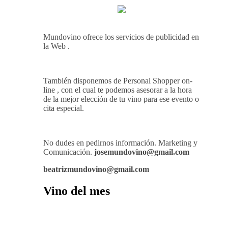
JORDI ROCA DAN VIDA A UNA
EXPERIENCIA SENSORIAL ÚNICA
EN EL CAPÍTULO FINAL DE THE
HARMONY COLLECTION
Contrate Publicidad
Mundovino ofrece los servicios de publicidad en
la Web .
También disponemos de Personal Shopper on-
line , con el cual te podemos asesorar a la hora
de la mejor elección de tu vino para ese evento o
cita especial.
No dudes en pedirnos información. Marketing y
Comunicación.
josemundovino@gmail.com