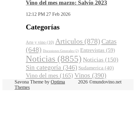
Vino del mes de abril: Palenzuela
Quintero 2021
8:13 AM
02 Abr 2026
Vino del mes marzo: Salvio 2023
12:12 PM
27 Feb 2026
Categorías
Articulos
(878)
Catas
Arte y vino
(10)
(648)
Entrevistas
(59)
Discusiones Generales
(2)
Noticias
(8855)
Noticias
(150)
Sin categoría
(346)
Sudamerica
(40)
Vinos
(390)
Vino del mes
(165)
Savona Theme by
Optima
2026 ©mundovino.net
Themes