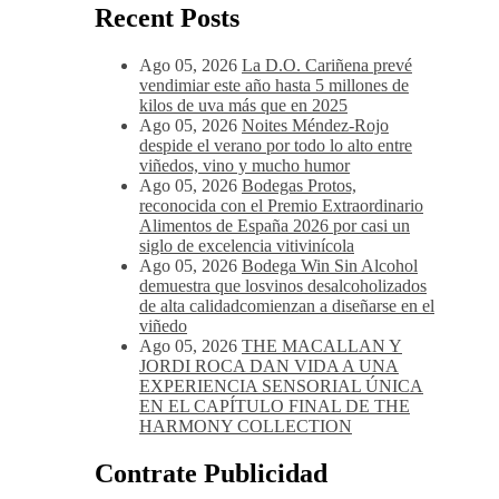
verduras y pastas, atrévete con una tabla de
quesos de sabores fuertes, como el queso
Gouda, Emmental, Gorgonzola o quesos de
cabra u oveja.
Recent Posts
Ago 05, 2026
La D.O. Cariñena prevé
vendimiar este año hasta 5 millones de
kilos de uva más que en 2025
Ago 05, 2026
Noites Méndez-Rojo
despide el verano por todo lo alto entre
viñedos, vino y mucho humor
Ago 05, 2026
Bodegas Protos,
reconocida con el Premio Extraordinario
Alimentos de España 2026 por casi un
siglo de excelencia vitivinícola
Ago 05, 2026
Bodega Win Sin Alcohol
demuestra que losvinos desalcoholizados
de alta calidadcomienzan a diseñarse en el
viñedo
Ago 05, 2026
THE MACALLAN Y