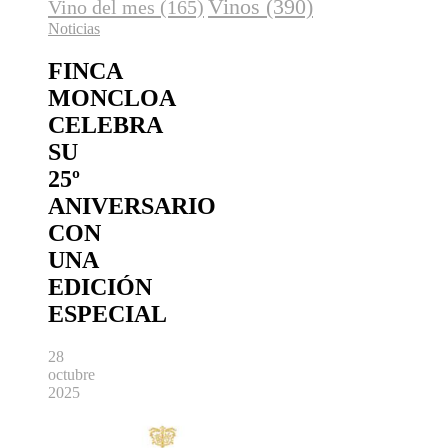
Vinos
(390)
Vino del mes
(165)
Noticias
FINCA
MONCLOA
CELEBRA
SU
25º
ANIVERSARIO
CON
UNA
EDICIÓN
ESPECIAL
28
octubre
2025