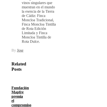
vinos singulares que
muestran en el mundo
la esencia de la Tierra
de Cádiz: Finca
Moncloa Tradicional,
Finca Moncloa Tintilla
de Rota Edición
Limitada y Finca
Moncloa Tintilla de
Rota Dulce.
By
Jose
Related
Posts
Fundación
Mapfre
premia
el
compromiso