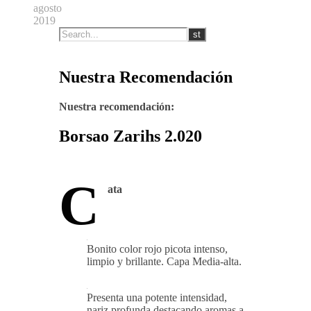
agosto
2019
Nuestra Recomendación
Nuestra recomendación:
Borsao Zarihs 2.020
C
ata
Bonito color rojo picota intenso,
limpio y brillante. Capa Media-alta.