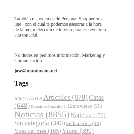
También disponemos de Personal Shopper on-
line , con el cual te podemos asesorar a la hora
de la mejor elección de tu vino para ese evento o
cita especial.
No dudes en pedirnos información. Marketing y
Comunicación.
jose@mundovino.net
Tags
Articulos
(878)
Catas
Arte y vino
(10)
(648)
Entrevistas
(59)
Discusiones Generales
(2)
Noticias
(8855)
Noticias
(150)
Sin categoría
(346)
Sudamerica
(40)
Vinos
(390)
Vino del mes
(165)