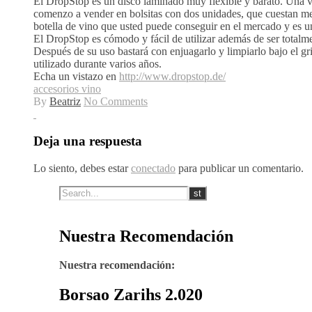
El DropStop es un disco laminado muy flexible y barato. Una v
comenzo a vender en bolsitas con dos unidades, que cuestan m
botella de vino que usted puede conseguir en el mercado y es un
El DropStop es cómodo y fácil de utilizar además de ser totalmen
Después de su uso bastará con enjuagarlo y limpiarlo bajo el gr
utilizado durante varios años.
Echa un vistazo en
http://www.dropstop.de/
accesorios vino
By
Beatriz
No Comments
Deja una respuesta
Lo siento, debes estar
conectado
para publicar un comentario.
Nuestra Recomendación
Nuestra recomendación:
Borsao Zarihs 2.020