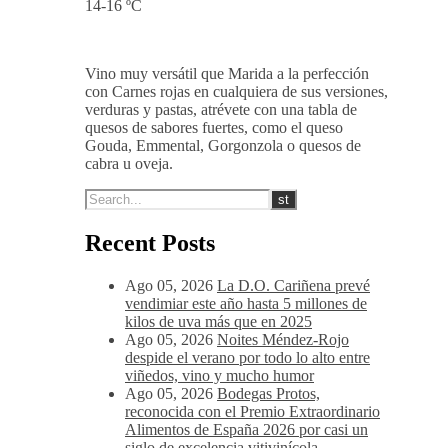
14-16 ºC
Vino muy versátil que Marida a la perfección
con Carnes rojas en cualquiera de sus versiones,
verduras y pastas, atrévete con una tabla de
quesos de sabores fuertes, como el queso
Gouda, Emmental, Gorgonzola o quesos de
cabra u oveja.
Recent Posts
Ago 05, 2026
La D.O. Cariñena prevé
vendimiar este año hasta 5 millones de
kilos de uva más que en 2025
Ago 05, 2026
Noites Méndez-Rojo
despide el verano por todo lo alto entre
viñedos, vino y mucho humor
Ago 05, 2026
Bodegas Protos,
reconocida con el Premio Extraordinario
Alimentos de España 2026 por casi un
siglo de excelencia vitivinícola