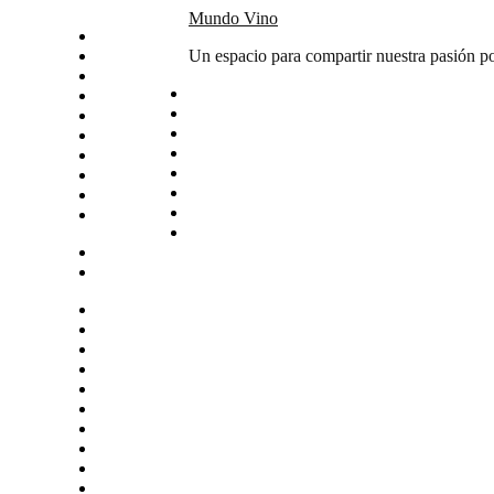
Skip
Mundo Vino
Inicio
to
Catas
Un espacio para compartir nuestra pasión po
content
Vino del mes
Noticias
Articulos
Arte y vino
Sudamerica
Vinos
Servicios
Contacto