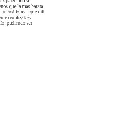
ez patentado se
enos que la mas barata
 utensilio mas que util
te reutilizable.
ifo, pudiendo ser