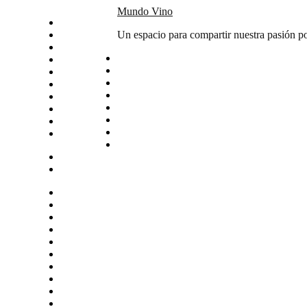
Skip
Mundo Vino
Inicio
to
Catas
Un espacio para compartir nuestra pasión po
content
Vino del mes
Noticias
Articulos
Arte y vino
Sudamerica
Vinos
Servicios
Contacto