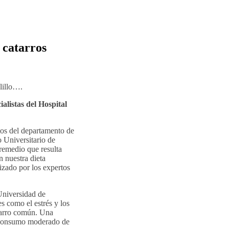
 catarros
lillo….
alistas del Hospital
tos del departamento de
 Universitario de
remedio que resulta
 nuestra dieta
izado por los expertos
 Universidad de
s como el estrés y los
atarro común. Una
n consumo moderado de