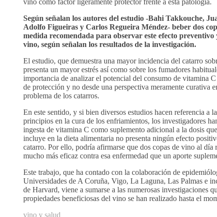
vino como factor ligeramente protector frente a esta patología.
Según señalan los autores del estudio -Bahi Takkouche, Ju
Adolfo Figueiras y Carlos Regueira Méndez- beber dos copas
medida recomendada para observar este efecto preventivo y 
vino, según señalan los resultados de la investigación.
El estudio, que demuestra una mayor incidencia del catarro sob
presenta un mayor estrés así como sobre los fumadores habitual
importancia de analizar el potencial del consumo de vitamina C
de protección y no desde una perspectiva meramente curativa en
problema de los catarros.
En este sentido, y si bien diversos estudios hacen referencia a la
principios en la cura de los enfriamientos, los investigadores h
ingesta de vitamina C como suplemento adicional a la dosis qu
incluye en la dieta alimentaria no presenta ningún efecto positi
catarro. Por ello, podría afirmarse que dos copas de vino al día
mucho más eficaz contra esa enfermedad que un aporte supleme
Este trabajo, que ha contado con la colaboración de epidemiólo
Universidades de A Coruña, Vigo, La Laguna, Las Palmas e inc
de Harvard, viene a sumarse a las numerosas investigaciones qu
propiedades beneficiosas del vino se han realizado hasta el mo
vino y salud