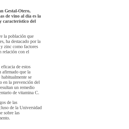
an Gestal-Otero,
 de vino al día es la
característico del
re la población que
es, ha destacado por la
 y zinc como factores
 relación con el
 eficacia de estos
an afirmado que la
e habitualmente se
vo en la prevención del
 resultan un remedio
ntario de vitamina C.
gos de las
luso de la Universidad
e sobre las
mento.