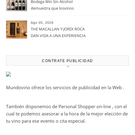
verano por todo lo alto entre
viñedos, vino y mucho humor
Ago 05, 2026
Bodegas Protos, reconocida
con el Premio Extraordinario
Alimentos de España 2026 por
casi un siglo de excelencia
Ago 05, 2026
vitivinícola
Bodega Win Sin Alcohol
demuestra que losvinos
desalcoholizados de alta
calidadcomienzan a diseñarse
Ago 05, 2026
en el viñedo
THE MACALLAN Y JORDI ROCA
DAN VIDA A UNA EXPERIENCIA
SENSORIAL ÚNICA EN EL
CAPÍTULO FINAL DE THE
HARMONY COLLECTION
CONTRATE PUBLICIDAD