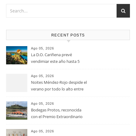
el queso Gouda, Emmental, Gorgonzola o quesos de cabra
u oveja.
RECENT POSTS
Ago 05, 2026
La D.O. Cariñena prevé
vendimiar este año hasta 5
millones de kilos de uva más
que en 2025
Ago 05, 2026
Noites Méndez-Rojo despide el