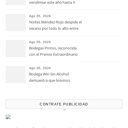
vendimiar este año hasta 5
millones de kilos de uva más
que en 2025
Ago 05, 2026
Noites Méndez-Rojo despide el
verano por todo lo alto entre
viñedos, vino y mucho humor
Ago 05, 2026
Bodegas Protos, reconocida
con el Premio Extraordinario
Alimentos de España 2026 por
casi un siglo de excelencia
Ago 05, 2026
vitivinícola
Bodega Win Sin Alcohol
demuestra que losvinos
desalcoholizados de alta
calidadcomienzan a diseñarse
en el viñedo
CONTRATE PUBLICIDAD