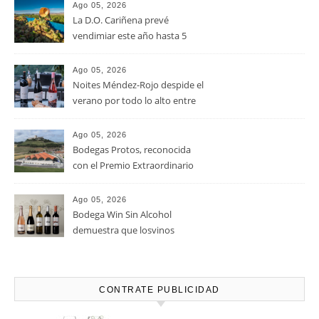
Ago 09, 2026
Vino del mes de Agosto:
TORRACOLLONS 2024
Ago 05, 2026
La D.O. Cariñena prevé
vendimiar este año hasta 5
millones de kilos de uva más
que en 2025
Ago 05, 2026
Noites Méndez-Rojo despide el
verano por todo lo alto entre
viñedos, vino y mucho humor
Ago 05, 2026
Bodegas Protos, reconocida
con el Premio Extraordinario
Alimentos de España 2026 por
casi un siglo de excelencia
Ago 05, 2026
vitivinícola
Bodega Win Sin Alcohol
demuestra que losvinos