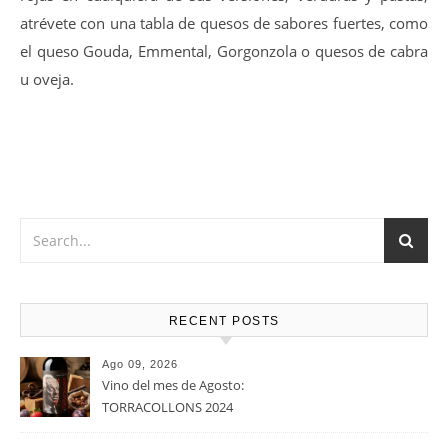
y dulce además de pulido, post-gusto afrutado-balsámico.
14-16 ºC
Vino muy versátil que Marida a la perfección con Carnes
rojas en cualquiera de sus versiones, verduras y pastas,
atrévete con una tabla de quesos de sabores fuertes, como
el queso Gouda, Emmental, Gorgonzola o quesos de cabra
u oveja.
RECENT POSTS