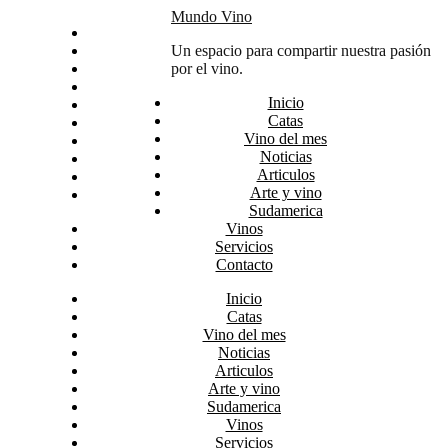
Skip
Mundo Vino
Inicio
to
Catas
Un espacio para compartir nuestra pasión
content
Vino del mes
por el vino.
Noticias
Inicio
Articulos
Catas
Arte y vino
Vino del mes
Sudamerica
Noticias
Vinos
Articulos
Servicios
Arte y vino
Contacto
Sudamerica
Vinos
Servicios
Contacto
Inicio
Catas
Vino del mes
Noticias
Articulos
Arte y vino
Sudamerica
Vinos
Servicios