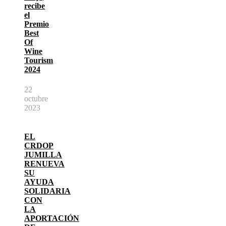
recibe
el
Premio
Best
Of
Wine
Tourism
2024
22
octubre
2023
EL
CRDOP
JUMILLA
RENUEVA
SU
AYUDA
SOLIDARIA
CON
LA
APORTACIÓN