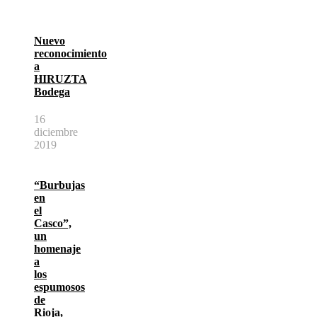
Nuevo
reconocimiento
a
HIRUZTA
Bodega
16
diciembre
2019
“Burbujas
en
el
Casco”,
un
homenaje
a
los
espumosos
de
Rioja,