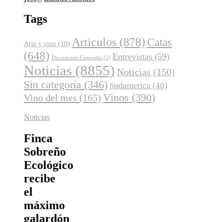
Tags
Articulos
(878)
Catas
Arte y vino
(10)
(648)
Entrevistas
(59)
Discusiones Generales
(2)
Noticias
(8855)
Noticias
(150)
Sin categoría
(346)
Sudamerica
(40)
Vinos
(390)
Vino del mes
(165)
Noticias
Finca
Sobreño
Ecológico
recibe
el
máximo
galardón