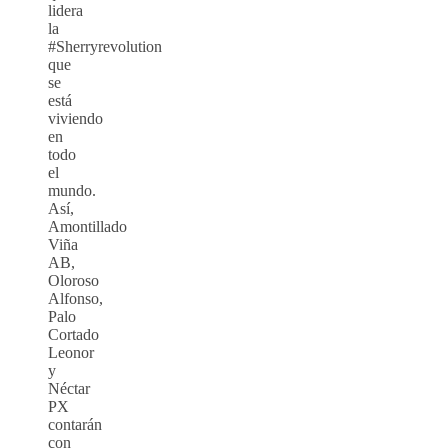
lidera
la
#Sherryrevolution
que
se
está
viviendo
en
todo
el
mundo.
Así,
Amontillado
Viña
AB,
Oloroso
Alfonso,
Palo
Cortado
Leonor
y
Néctar
PX
contarán
con