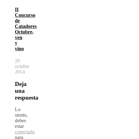
II
Concurso
de
Catadores
Octubre,
ven
y
vino
20
octubre
2014
Deja
una
respuesta
Lo
siento,
debes
estar
conectado
para