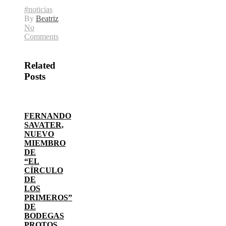
#noticias
By
Beatriz
No
Comments
Related
Posts
FERNANDO
SAVATER,
NUEVO
MIEMBRO
DE
“EL
CÍRCULO
DE
LOS
PRIMEROS”
DE
BODEGAS
PROTOS