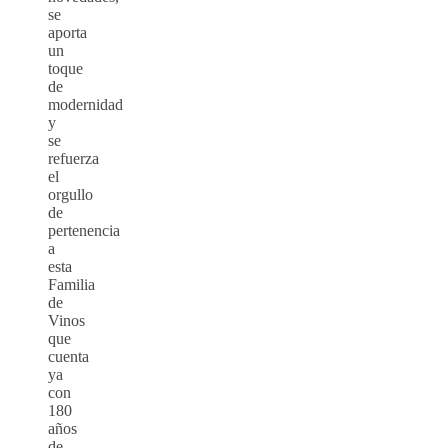
se
aporta
un
toque
de
modernidad
y
se
refuerza
el
orgullo
de
pertenencia
a
esta
Familia
de
Vinos
que
cuenta
ya
con
180
años
de