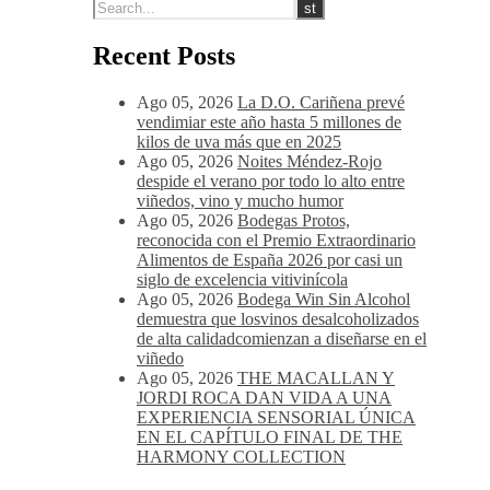
Recent Posts
Ago 05, 2026
La D.O. Cariñena prevé
vendimiar este año hasta 5 millones de
kilos de uva más que en 2025
Ago 05, 2026
Noites Méndez-Rojo
despide el verano por todo lo alto entre
viñedos, vino y mucho humor
Ago 05, 2026
Bodegas Protos,
reconocida con el Premio Extraordinario
Alimentos de España 2026 por casi un
siglo de excelencia vitivinícola
Ago 05, 2026
Bodega Win Sin Alcohol
demuestra que losvinos desalcoholizados
de alta calidadcomienzan a diseñarse en el
viñedo
Ago 05, 2026
THE MACALLAN Y
JORDI ROCA DAN VIDA A UNA
EXPERIENCIA SENSORIAL ÚNICA
EN EL CAPÍTULO FINAL DE THE
HARMONY COLLECTION