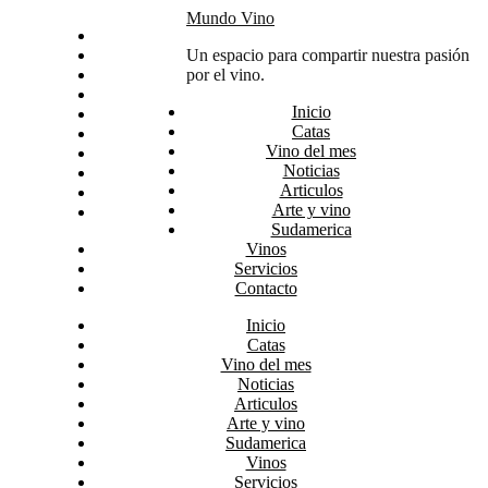
Skip
Mundo Vino
Inicio
to
Catas
Un espacio para compartir nuestra pasión
content
Vino del mes
por el vino.
Noticias
Inicio
Articulos
Catas
Arte y vino
Vino del mes
Sudamerica
Noticias
Vinos
Articulos
Servicios
Arte y vino
Contacto
Sudamerica
Vinos
Servicios
Contacto
Inicio
Catas
Vino del mes
Noticias
Articulos
Arte y vino
Sudamerica
Vinos
Servicios