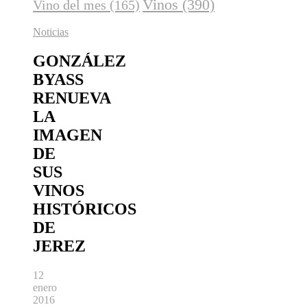
Vinos
(390)
Vino del mes
(165)
Noticias
GONZÁLEZ
BYASS
RENUEVA
LA
IMAGEN
DE
SUS
VINOS
HISTÓRICOS
DE
JEREZ
12
enero
2016