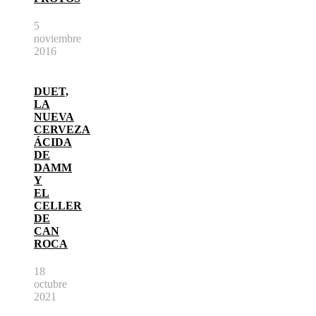
5
noviembre
2016
DUET,
LA
NUEVA
CERVEZA
ÁCIDA
DE
DAMM
Y
EL
CELLER
DE
CAN
ROCA
18
octubre
2021