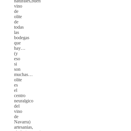
naturales,buen
vino
de
olite
de
todas
las
bodegas
que
hay…
(y
eso
si
son
muchas…
olite
es
el
centro
neuralgico
del
vino
de
Navarra)
artesanias,