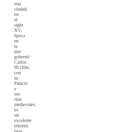
esta
ciudad,
en
el
siglo
XV,
época
en
la
que
gobernó
Carlos
III.Olite,
con
su
Palacio
y
sus
rúas
medievales,
es
un
excelente
entorno
para