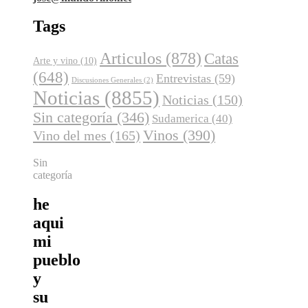
Tags
Articulos
(878)
Catas
Arte y vino
(10)
(648)
Entrevistas
(59)
Discusiones Generales
(2)
Noticias
(8855)
Noticias
(150)
Sin categoría
(346)
Sudamerica
(40)
Vinos
(390)
Vino del mes
(165)
Sin
categoría
he
aqui
mi
pueblo
y
su