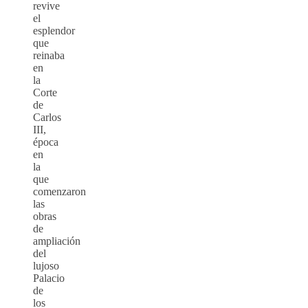
revive
el
esplendor
que
reinaba
en
la
Corte
de
Carlos
III,
época
en
la
que
comenzaron
las
obras
de
ampliación
del
lujoso
Palacio
de
los