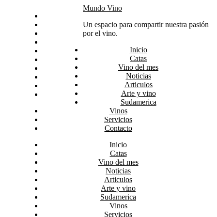
Skip
Mundo Vino
Inicio
to
Catas
Un espacio para compartir nuestra pasión
content
Vino del mes
por el vino.
Noticias
Inicio
Articulos
Catas
Arte y vino
Vino del mes
Sudamerica
Noticias
Vinos
Articulos
Servicios
Arte y vino
Contacto
Sudamerica
Vinos
Servicios
Contacto
Inicio
Catas
Vino del mes
Noticias
Articulos
Arte y vino
Sudamerica
Vinos
Servicios