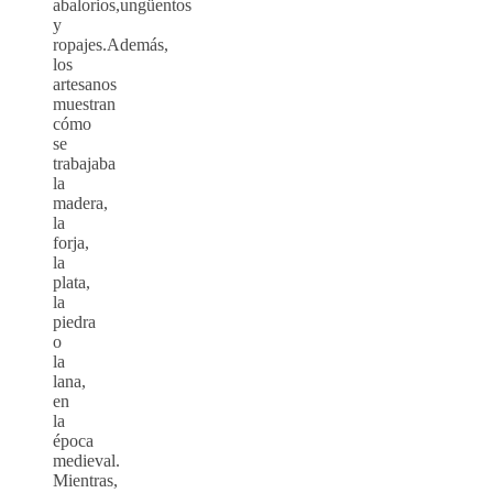
abalorios,ungüentos
y
ropajes.Además,
los
artesanos
muestran
cómo
se
trabajaba
la
madera,
la
forja,
la
plata,
la
piedra
o
la
lana,
en
la
época
medieval.
Mientras,