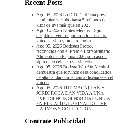
quesos de sabores fuertes, como el queso
Gouda, Emmental, Gorgonzola o quesos de
cabra u oveja.
Recent Posts
Ago 05, 2026
La D.O. Cariñena prevé
vendimiar este año hasta 5 millones de
kilos de uva más que en 2025
Ago 05, 2026
Noites Méndez-Rojo
despide el verano por todo lo alto entre
viñedos, vino y mucho humor
Ago 05, 2026
Bodegas Protos,
reconocida con el Premio Extraordinario
Alimentos de España 2026 por casi un
siglo de excelencia vitivinícola
Ago 05, 2026
Bodega Win Sin Alcohol
demuestra que losvinos desalcoholizados
de alta calidadcomienzan a diseñarse en el
viñedo
Ago 05, 2026
THE MACALLAN Y
JORDI ROCA DAN VIDA A UNA