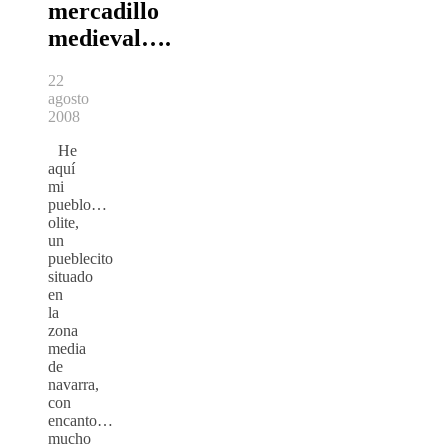
mercadillo
medieval….
22
agosto
2008
He
aquí
mi
pueblo…
olite,
un
pueblecito
situado
en
la
zona
media
de
navarra,
con
encanto…
mucho