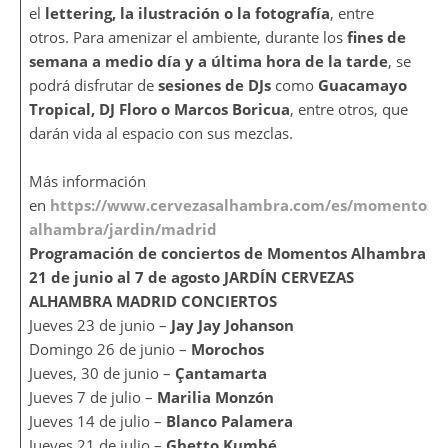
el
lettering, la ilustración o la fotografía
, entre
otros. Para amenizar el ambiente, durante los
fines de
semana a medio día y a última hora de la tarde
, se
podrá disfrutar de
sesiones de DJs
como
Guacamayo
Tropical, DJ Floro o Marcos Boricua
, entre otros, que
darán vida al espacio con sus mezclas.
Más información
en
https://www.cervezasalhambra.com/es/momentos-
alhambra/jardin/madrid
Programación de conciertos de Momentos Alhambra |
21 de junio al 7 de agosto
JARDÍN CERVEZAS
ALHAMBRA MADRID
CONCIERTOS
Jueves 23 de junio –
Jay Jay Johanson
Domingo 26 de junio –
Morochos
Jueves, 30 de junio –
Çantamarta
Jueves 7 de julio –
Marilia Monzón
Jueves 14 de julio –
Blanco Palamera
Jueves 21 de julio –
Ghetto Kumbé