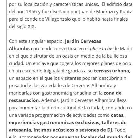
por su localización y características únicas
.
El edificio data
del año 1866 y fue diseñado por Juan de Madrazo y Kuntz,
para el conde de Villagonzalo que lo habitó hasta finales
del siglo XIX
.
Con este singular espacio,
Jardín Cervezas
Alhambra
pretende convertirse en el
place to be
de Madrid
en el que disfrutar de un oasis en medio de la bulliciosa
ciudad. Un enclave que cogerá los mejores planes de ocio
en un escenario inigualable gracias a su
terraza urbana
,
un espacio en el que los visitantes podrán descubrir sin
prisa todas las variedades de Cervezas Alhambra y
maridarlas con gastronomía granadina en la
zona de
restauración
. Además, Jardín Cervezas Alhambra llega
para aumentar la oferta cultural de la ciudad, contando con
una variada programación de actividades como
catas,
experiencias gastronómicas exclusivas,
talleres de
artesanía
,
íntimos acústicos o sesiones de DJ.
Todo
ello, acompañados por
expertos locales del mundo del