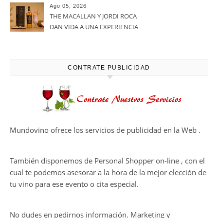
calidadcomienzan a diseñarse
Ago 05, 2026
en el viñedo
THE MACALLAN Y JORDI ROCA
DAN VIDA A UNA EXPERIENCIA
SENSORIAL ÚNICA EN EL
CAPÍTULO FINAL DE THE
HARMONY COLLECTION
CONTRATE PUBLICIDAD
Mundovino ofrece los servicios de publicidad en la Web .
También disponemos de Personal Shopper on-line , con el
cual te podemos asesorar a la hora de la mejor elección de
tu vino para ese evento o cita especial.
No dudes en pedirnos información. Marketing y