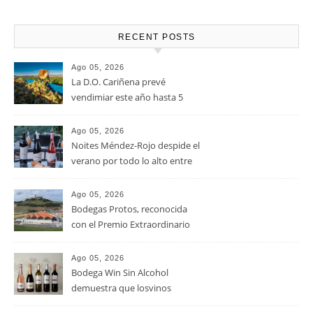
RECENT POSTS
Ago 05, 2026
La D.O. Cariñena prevé
vendimiar este año hasta 5
millones de kilos de uva más
que en 2025
Ago 05, 2026
Noites Méndez-Rojo despide el
verano por todo lo alto entre
viñedos, vino y mucho humor
Ago 05, 2026
Bodegas Protos, reconocida
con el Premio Extraordinario
Alimentos de España 2026 por
casi un siglo de excelencia
Ago 05, 2026
vitivinícola
Bodega Win Sin Alcohol
demuestra que losvinos
desalcoholizados de alta