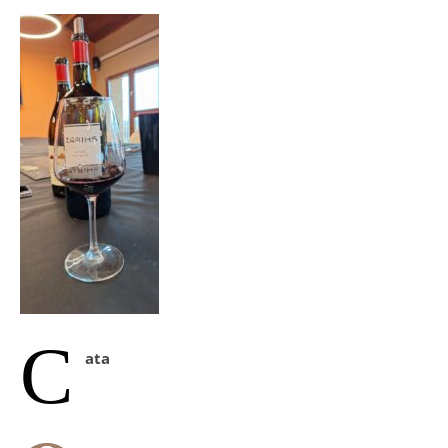
C
ata