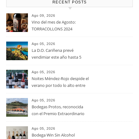
RECENT POSTS
Ago 09, 2026
Vino del mes de Agosto:
TORRACOLLONS 2024
Ago 05, 2026
La D.O. Cariñena prevé
vendimiar este año hasta 5
millones de kilos de uva más
que en 2025
Ago 05, 2026
Noites Méndez-Rojo despide el
verano por todo lo alto entre