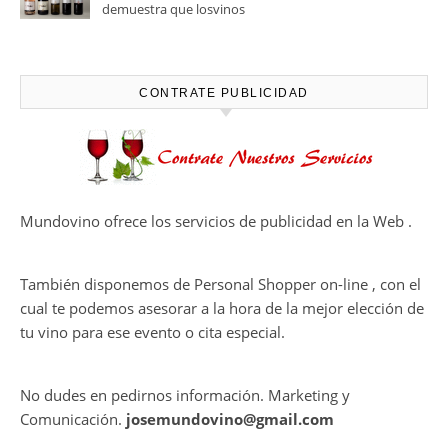
viñedos, vino y mucho humor
Ago 05, 2026
Bodegas Protos, reconocida
con el Premio Extraordinario
Alimentos de España 2026 por
casi un siglo de excelencia
Ago 05, 2026
vitivinícola
Bodega Win Sin Alcohol
demuestra que losvinos
desalcoholizados de alta
calidadcomienzan a diseñarse
en el viñedo
CONTRATE PUBLICIDAD
Mundovino ofrece los servicios de publicidad en la Web .
También disponemos de Personal Shopper on-line , con el