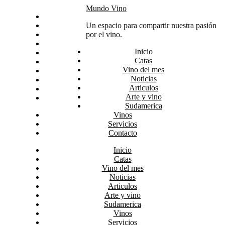
Skip
Mundo Vino
Inicio
to
Catas
Un espacio para compartir nuestra pasión
content
Vino del mes
por el vino.
Noticias
Inicio
Articulos
Catas
Arte y vino
Vino del mes
Sudamerica
Noticias
Vinos
Articulos
Servicios
Arte y vino
Contacto
Sudamerica
Vinos
Servicios
Contacto
Inicio
Catas
Vino del mes
Noticias
Articulos
Arte y vino
Sudamerica
Vinos
Servicios