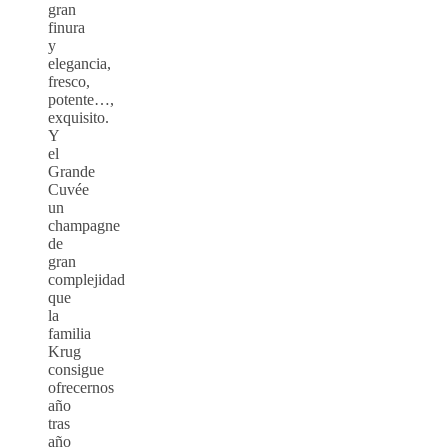
gran
finura
y
elegancia,
fresco,
potente…,
exquisito.
Y
el
Grande
Cuvée
un
champagne
de
gran
complejidad
que
la
familia
Krug
consigue
ofrecernos
año
tras
año