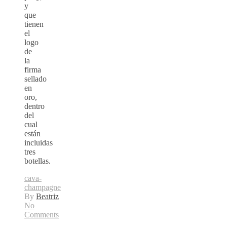
y
que
tienen
el
logo
de
la
firma
sellado
en
oro,
dentro
del
cual
están
incluidas
tres
botellas.
cava-
champagne
By
Beatriz
No
Comments