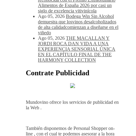
viñedos, vino y mucho humor
Ago 05, 2026
Bodegas Protos,
reconocida con el Premio Extraordinario
Alimentos de España 2026 por casi un
siglo de excelencia vitivinícola
Ago 05, 2026
Bodega Win Sin Alcohol
demuestra que losvinos desalcoholizados
de alta calidadcomienzan a diseñarse en el
viñedo
Ago 05, 2026
THE MACALLAN Y
JORDI ROCA DAN VIDA A UNA
EXPERIENCIA SENSORIAL ÚNICA
EN EL CAPÍTULO FINAL DE THE
HARMONY COLLECTION
Contrate Publicidad
Mundovino ofrece los servicios de publicidad en
la Web .