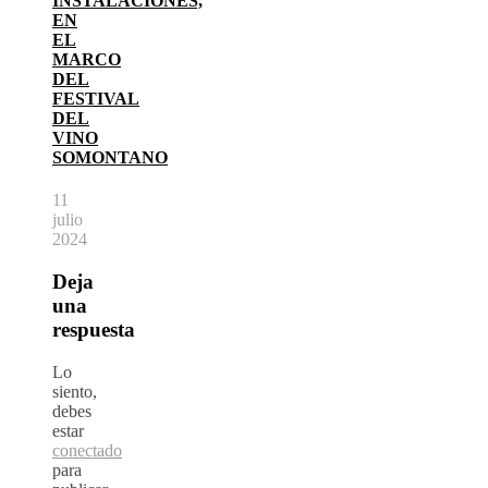
INSTALACIONES,
EN
EL
MARCO
DEL
FESTIVAL
DEL
VINO
SOMONTANO
11
julio
2024
Deja
una
respuesta
Lo
siento,
debes
estar
conectado
para