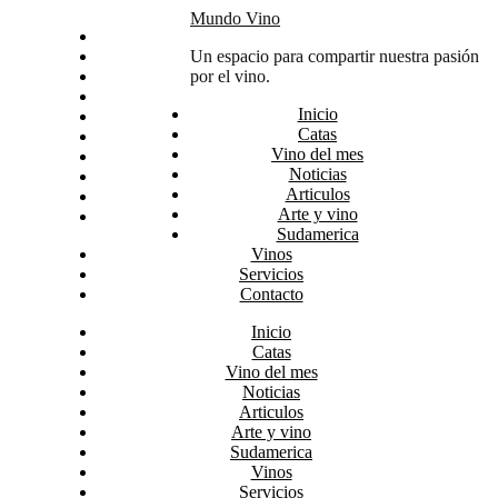
Skip
Mundo Vino
Inicio
to
Catas
Un espacio para compartir nuestra pasión
content
Vino del mes
por el vino.
Noticias
Inicio
Articulos
Catas
Arte y vino
Vino del mes
Sudamerica
Noticias
Vinos
Articulos
Servicios
Arte y vino
Contacto
Sudamerica
Vinos
Servicios
Contacto
Inicio
Catas
Vino del mes
Noticias
Articulos
Arte y vino
Sudamerica
Vinos
Servicios