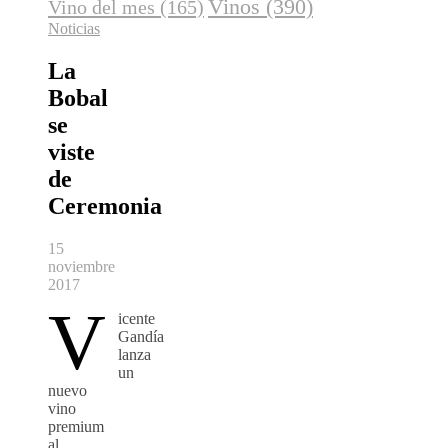
Vinos
(390)
Vino del mes
(165)
Noticias
La
Bobal
se
viste
de
Ceremonia
15
noviembre
2017
V
icente
Gandía
lanza
un
nuevo
vino
premium
al