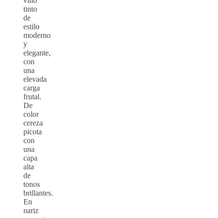
vino
tinto
de
estilo
moderno
y
elegante,
con
una
elevada
carga
frutal.
De
color
cereza
picota
con
una
capa
alta
de
tonos
brillantes.
En
nariz