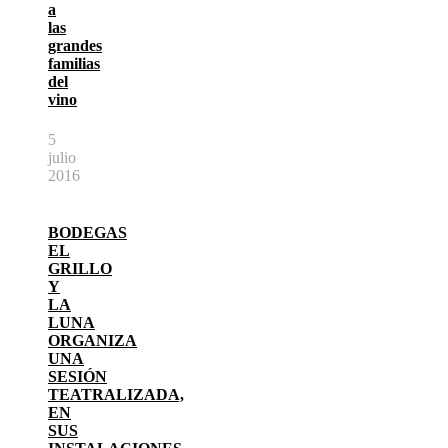
a
las
grandes
familias
del
vino
5
julio
2016
BODEGAS
EL
GRILLO
Y
LA
LUNA
ORGANIZA
UNA
SESIÓN
TEATRALIZADA,
EN
SUS