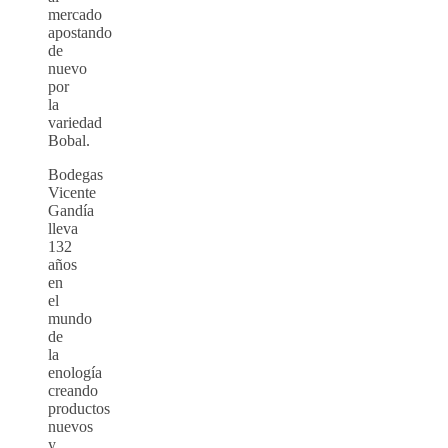
mercado
apostando
de
nuevo
por
la
variedad
Bobal.
Bodegas
Vicente
Gandía
lleva
132
años
en
el
mundo
de
la
enología
creando
productos
nuevos
y