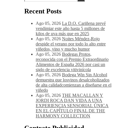
cabra u oveja.
Recent Posts
Ago 05, 2026
La D.O. Cariñena prevé
vendimiar este año hasta 5 millones de
kilos de uva más que en 2025
Ago 05, 2026
Noites Méndez-Rojo
despide el verano por todo lo alto entre
viñedos, vino y mucho humor
Ago 05, 2026
Bodegas Protos,
reconocida con el Premio Extraordinario
Alimentos de España 2026 por casi un
siglo de excelencia vitivinícola
Ago 05, 2026
Bodega Win Sin Alcohol
demuestra que losvinos desalcoholizados
de alta calidadcomienzan a diseñarse en el
viñedo
Ago 05, 2026
THE MACALLAN Y
JORDI ROCA DAN VIDA A UNA
EXPERIENCIA SENSORIAL ÚNICA
EN EL CAPÍTULO FINAL DE THE
HARMONY COLLECTION